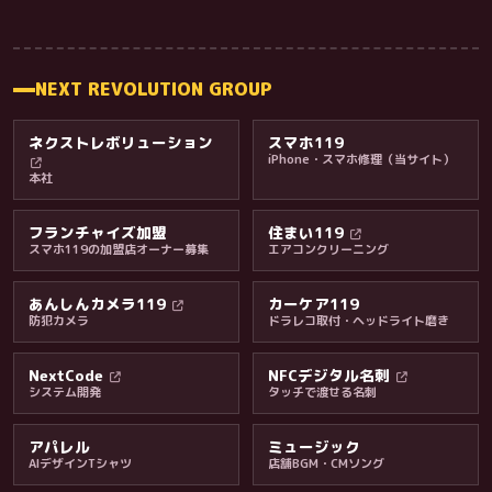
NEXT REVOLUTION GROUP
ネクストレボリューション
スマホ119
iPhone・スマホ修理（当サイト）
本社
フランチャイズ加盟
住まい119
スマホ119の加盟店オーナー募集
エアコンクリーニング
あんしんカメラ119
カーケア119
防犯カメラ
ドラレコ取付・ヘッドライト磨き
料金・保証・ご案内
NextCode
NFCデジタル名刺
システム開発
タッチで渡せる名刺
アパレル
ミュージック
AIデザインTシャツ
店舗BGM・CMソング