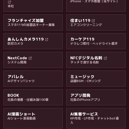
iPhone・スマホ修理（当サイト）
本社
フランチャイズ加盟
住まい119
スマホ119の加盟店オーナー募集
エアコンクリーニング
あんしんカメラ119
カーケア119
防犯カメラ
ドラレコ取付・ヘッドライト磨き
料金・保証・ご案内
NextCode
NFCデジタル名刺
システム開発
タッチで渡せる名刺
アパレル
ミュージック
AIデザインTシャツ
店舗BGM・CMソング
BOOK
アプリ開発
社長の著書・仕組み論100章
社長のiPhoneアプリ
AI漫画ショート
AI集客サービス
AIショート漫画動画
HP作成・LP作成・チャットbot導
入