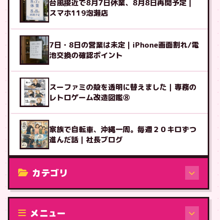
台風接近で8月7日休業、8月8日再開予定｜
スマホ119泡瀬店
7日・8日の営業は未定｜iPhone画面割れ/電
池交換の確認ポイント
スーファミの殻を透明に替えました｜専務の
レトロゲーム改造図鑑⑧
家族で自転車、沖縄一周。毎週２０キロずつ
進んだ話｜社長ブログ
カテゴリ
修理（機種から）
メニュー