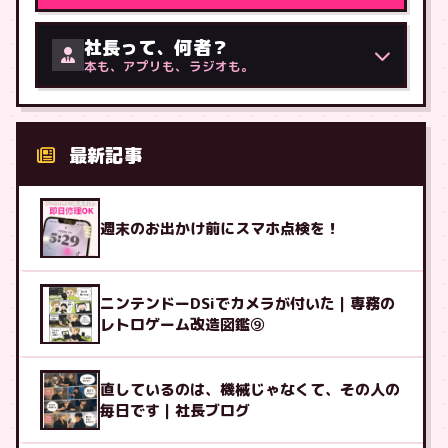
社長って、何者？
本も、アプリも、ラジオも。
最新記事
週末のお出かけ前にスマホ点検を！
ニンテンドーDSiでカメラが付いた｜専務の
レトロゲーム改造図鑑⑨
直しているのは、機械じゃなくて、その人の
毎日です｜社長ブログ