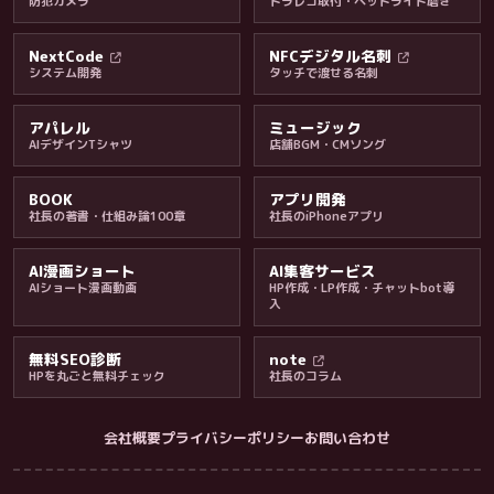
防犯カメラ
ドラレコ取付・ヘッドライト磨き
料金・保証・ご案内
NextCode
NFCデジタル名刺
システム開発
タッチで渡せる名刺
アパレル
ミュージック
AIデザインTシャツ
店舗BGM・CMソング
BOOK
アプリ開発
社長の著書・仕組み論100章
社長のiPhoneアプリ
AI漫画ショート
AI集客サービス
AIショート漫画動画
HP作成・LP作成・チャットbot導
入
無料SEO診断
note
HPを丸ごと無料チェック
社長のコラム
会社概要
プライバシーポリシー
お問い合わせ
会社・ブログ