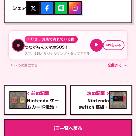
シェア
♪ いま、お店で流れている曲
▶
MVをみる
つながらんスマホSOS！
スマホ119オリジナルソング・タップで再生
↻ べつの曲にする
全曲きく ＞
前の記事
次の記事
Nintendo ゲー
Nintendo
ムカード電池交
switch 基板類
換
クリーニング修
理
一覧へ戻る