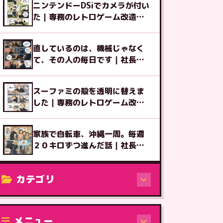
ニンテンドーDSiでカメラが付い
た｜専務のレトロゲーム改造図
鑑⑨
直しているのは、機械じゃなく
て、その人の毎日です｜社長ブ
ログ
スーファミの殻を透明に替えま
した｜専務のレトロゲーム改造
図鑑⑧
家族で自転車、沖縄一周。毎週
２０キロずつ進んだ話｜社長ブ
ログ
カテゴリ
修理（機種から）
メニュー