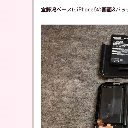
宜野湾ベースにiPhone6の画面&