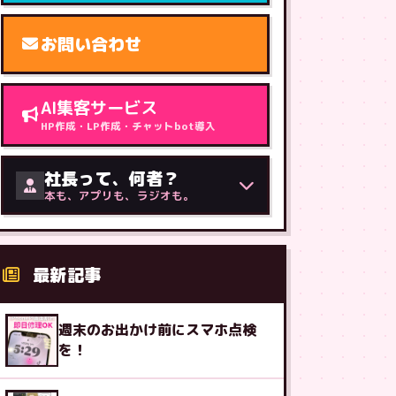
お問い合わせ
AI集客サービス
HP作成・LP作成・チャットbot導入
社長って、何者？
本も、アプリも、ラジオも。
最新記事
週末のお出かけ前にスマホ点検
を！