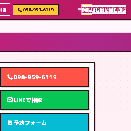
🇯🇵
🇬🇧
🇨🇳
🇹🇼
🇰🇷
加盟
098-959-6119
098-959-6119
LINEで相談
予約フォーム