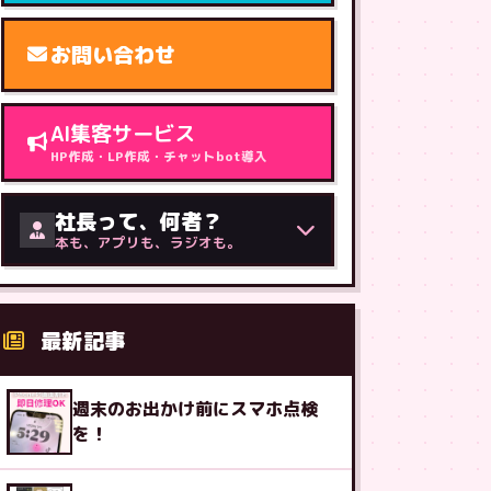
お問い合わせ
AI集客サービス
HP作成・LP作成・チャットbot導入
社長って、何者？
本も、アプリも、ラジオも。
最新記事
週末のお出かけ前にスマホ点検
を！