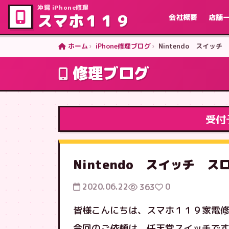
沖縄 iPhone修理
スマホ１１９
会社概要
店舗
ホーム
iPhone修理ブログ
Nintendo スイッ
修理ブログ
受付
Nintendo スイッチ 
2020.06.22
0
363
皆様こんにちは、スマホ１１９家電
今回のご依頼は、任天堂スイッチで