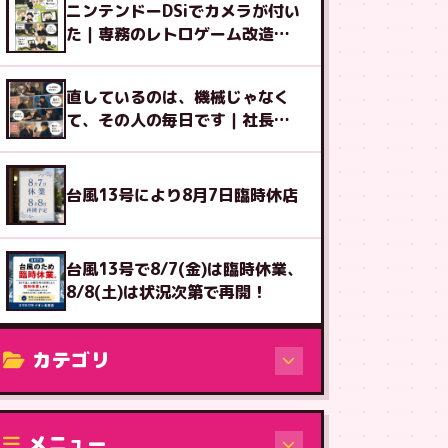
ニンテンドーDSiでカメラが付い
た｜専務のレトロゲーム改造図
鑑⑨
直しているのは、機械じゃなく
て、その人の毎日です｜社長ブ
ログ
台風13号により8月7日臨時休店
台風13号で8/7(金)は臨時休業、
8/8(土)は状況次第で再開！
カテゴリ
修理（機種から）
メニュー