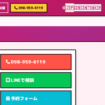
🇯🇵
🇬🇧
🇨🇳
🇹🇼
🇰🇷
加盟
098-959-6119
098-959-6119
LINEで相談
予約フォーム