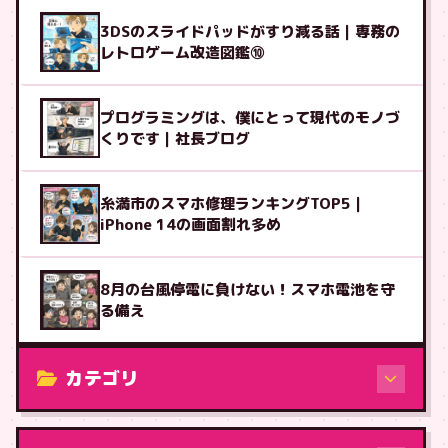
3DSのスライドパッドがすり減る話｜専務の
レトロゲーム改造図鑑⑩
プログラミングは、僕にとって現代のモノづ
くりです｜社長ブログ
糸満市のスマホ修理ランキングTOP5｜
iPhone 14の画面割れ多め
8月の台風停電に負けない！スマホ電池を守
る備え
カテゴリ
修理（機種から）