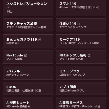
ネクストレボリューション
スマホ119
iPhone・スマホ修理（当サイト）
本社
フランチャイズ加盟
住まい119
スマホ119の加盟店オーナー募集
エアコンクリーニング
あんしんカメラ119
カーケア119
防犯カメラ
ドラレコ取付・ヘッドライト磨き
料金・保証・ご案内
NextCode
NFCデジタル名刺
システム開発
タッチで渡せる名刺
アパレル
ミュージック
AIデザインTシャツ
店舗BGM・CMソング
BOOK
アプリ開発
社長の著書・仕組み論100章
社長のiPhoneアプリ
AI漫画ショート
AI集客サービス
AIショート漫画動画
HP作成・LP作成・チャットbot導