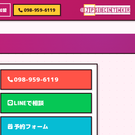
🇯🇵
🇬🇧
🇨🇳
🇹🇼
🇰🇷
加盟
098-959-6119
098-959-6119
LINEで相談
予約フォーム