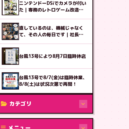
ニンテンドーDSiでカメラが付い
た｜専務のレトロゲーム改造図
鑑⑨
直しているのは、機械じゃなく
て、その人の毎日です｜社長ブ
ログ
台風13号により8月7日臨時休店
台風13号で8/7(金)は臨時休業、
8/8(土)は状況次第で再開！
カテゴリ
修理（機種から）
メニュー