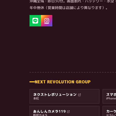
沖縄全域・即日30分。画面割れ・バッテリー・水没
年中無休（営業時間は店舗により異なります）。
NEXT REVOLUTION GROUP
ネクストレボリューション
スマホ
本社
iPho
あんしんカメラ119
カーケ
防犯カメラ
ドラレ