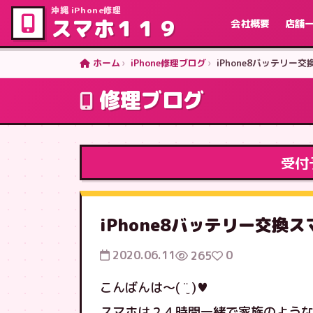
沖縄 iPhone修理
スマホ１１９
会社概要
店舗
ホーム
iPhone修理ブログ
iPhone8バッテリー
修理ブログ
受付
iPhone8バッテリー交換
2020.06.11
0
265
こんばんは〜( ¨̮ )♥
スマホは２４時間一緒で家族のよう