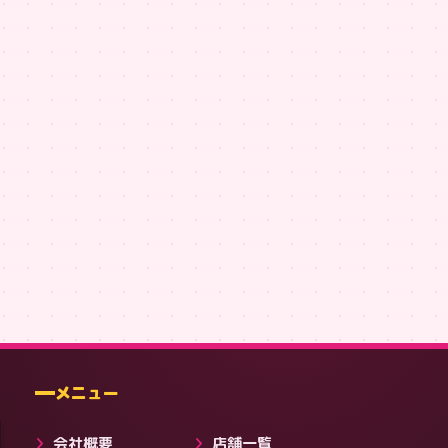
料金
NEXT REVOLUTION 前後プリントT #32
SMAHO119 前後T【左胸ロゴ版】#220
,751
¥3,751
¥3,751
その他サービス
メニュー
会社概要
店舗一覧