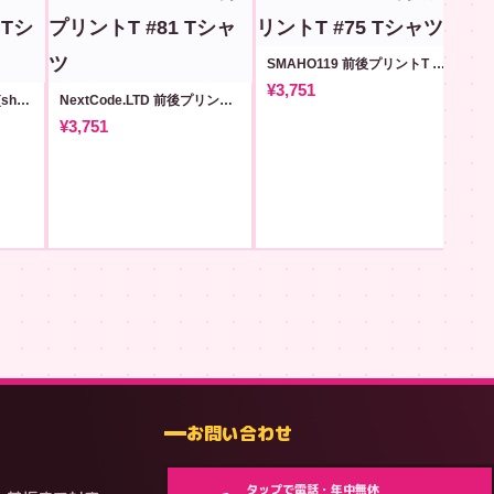
SMAHO119 前後プリントT #75
¥3,751
NextCode.LTD コードT (shader.glsl)
NextCode.LTD 前後プリントT #81
¥3,751
¥3
お問い合わせ
タップで電話・年中無休