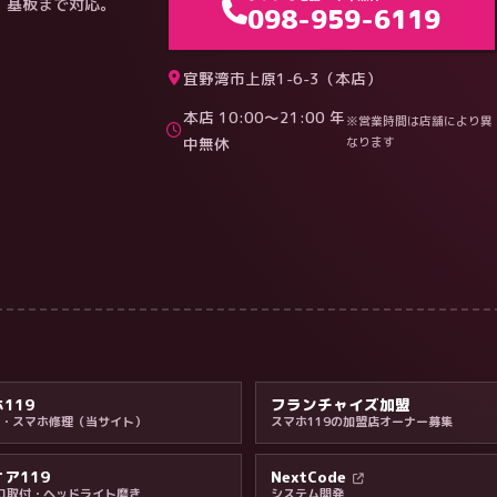
・基板まで対応。
098-959-6119
宜野湾市上原1-6-3（本店）
本店 10:00〜21:00 年
※営業時間は店舗により異
中無休
なります
119
フランチャイズ加盟
ne・スマホ修理（当サイト）
スマホ119の加盟店オーナー募集
ア119
NextCode
コ取付・ヘッドライト磨き
システム開発