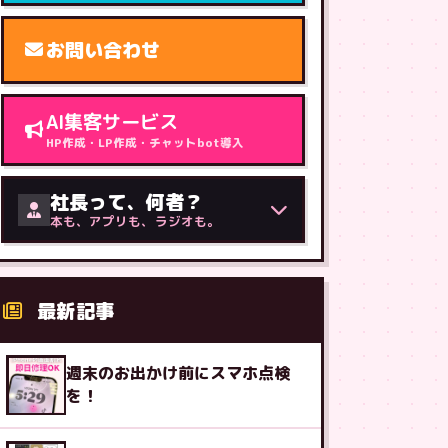
お問い合わせ
AI集客サービス
HP作成・LP作成・チャットbot導入
社長って、何者？
本も、アプリも、ラジオも。
最新記事
週末のお出かけ前にスマホ点検
を！