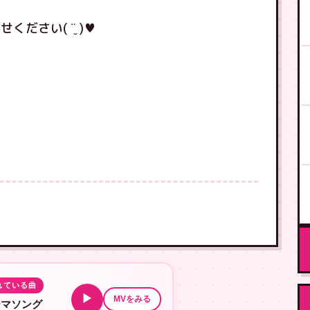
ださい( ¨̮ )♥
れている曲
▶
MVをみる
ーマソング