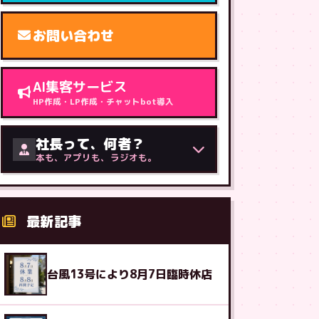
お問い合わせ
AI集客サービス
HP作成・LP作成・チャットbot導入
社長って、何者？
本も、アプリも、ラジオも。
最新記事
台風13号により8月7日臨時休店