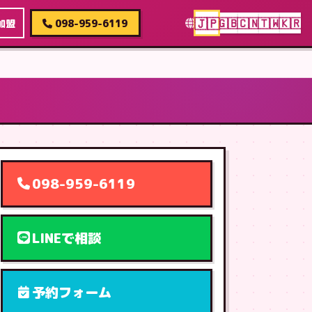
🇯🇵
🇬🇧
🇨🇳
🇹🇼
🇰🇷
加盟
098-959-6119
098-959-6119
LINEで相談
予約フォーム