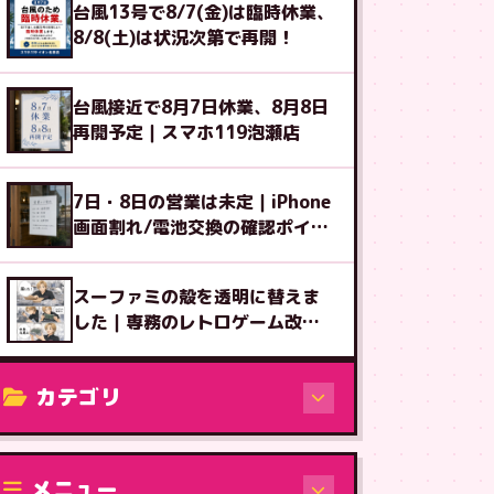
台風13号で8/7(金)は臨時休業、
8/8(土)は状況次第で再開！
台風接近で8月7日休業、8月8日
再開予定｜スマホ119泡瀬店
7日・8日の営業は未定｜iPhone
画面割れ/電池交換の確認ポイン
ト
スーファミの殻を透明に替えま
した｜専務のレトロゲーム改造
図鑑⑧
カテゴリ
修理（機種から）
メニュー