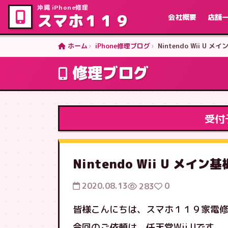
沖縄 iPhone修理
スマホ１１９
会社概要
店舗
ホーム
iPhone修理ブログ
Nintendo Wii U 
修理ブログ
受付
Nintendo Wii U メイン
2020.08.13
0
283
皆様こんにちは、スマホ１１９家電
今回のご依頼は、任天堂Wii Uです。