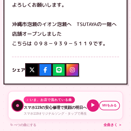
よろしくお願いします。
沖縄市泡瀬のイオン泡瀬へ TSUTAYAの一階へ
店舗オープンしました
こちらは ０９８－９３９－５１１９です。
シェア
♪ いま、お店で流れている曲
▶
MVをみる
スマホ119の安心修理で笑顔の明日へ
スマホ119オリジナルソング・タップで再生
↻ べつの曲にする
全曲きく ＞