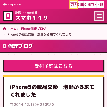
🇯🇵
🇬🇧
🇨🇳
🇹🇼
🇰🇷
Language
沖縄 iPhone修理
スマホ１１９
ホーム
iPhone修理ブログ
iPhone5の液晶交換 泡瀬から来てくれました
修理ブログ
受付予約はこちら
iPhone5の液晶交換 泡瀬から来て
くれました
2014.12.13
220
0