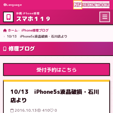
🇯🇵
🇬🇧
🇨🇳
🇹🇼
🇰🇷
Language
沖縄 iPhone修理
スマホ１１９
ホーム
iPhone修理ブログ
10/13 iPhone5s液晶破損・石川店より
修理ブログ
受付予約はこちら
10/13 iPhone5s液晶破損・石川
店より
2016.10.13
410
0