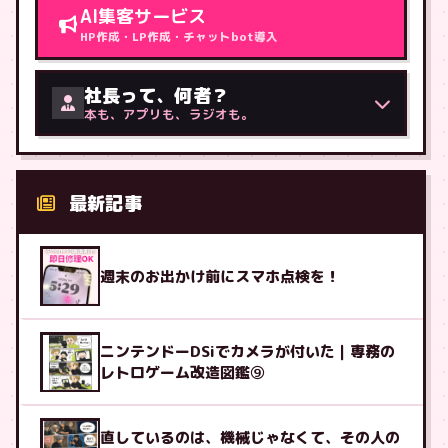
AI集客サービス
HP作成・LP作成・チャットbot導入
社長って、何者？
本も、アプリも、ラジオも。
最新記事
週末のお出かけ前にスマホ点検を！
ニンテンドーDSiでカメラが付いた｜専務の
レトロゲーム改造図鑑⑨
直しているのは、機械じゃなくて、その人の