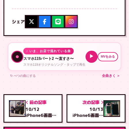
シェア
♪ いま、お店で流れている曲
▶
MVをみる
スマホ119パート2 〜直すさ〜
スマホ119オリジナルソング・タップで再生
↻ べつの曲にする
全曲きく ＞
前の記事
次の記事
10/12
10/13
iPhone6画面修
iPhone6画面修
理・安謝店より
理・石川店より