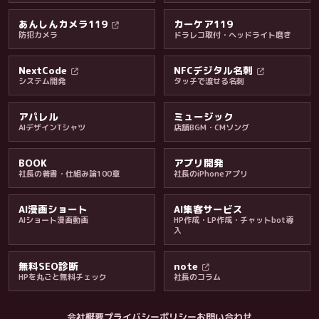
あんしんカメラ119
カーケア119
防犯カメラ
ドラレコ取付・ヘッドライト磨き
料金・保証・ご案内
NextCode
NFCデジタル名刺
システム開発
タッチで渡せる名刺
アパレル
ミュージック
AIデザインTシャツ
店舗BGM・CMソング
BOOK
アプリ開発
社長の著書・仕組み論100章
社長のiPhoneアプリ
AI漫画ショート
AI集客サービス
AIショート漫画動画
HP作成・LP作成・チャットbot導
入
無料SEO診断
note
HPを丸ごと無料チェック
社長のコラム
会社概要
プライバシーポリシー
お問い合わせ