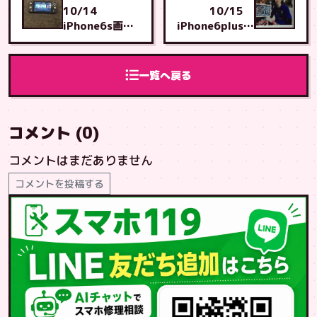
10/14
10/15
iPhone6s画面
iPhone6plus画
修理・安謝店よ
面修理・石川店
り
より
一覧へ戻る
コメント (0)
コメントはまだありません
コメントを投稿する