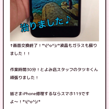
↑画面交換終了！*\(^o^)/*液晶もガラスも蘇り
ました！！
作業時間30分！とよみ店スタッフのタツキくん
頑張りました！
皆さまiPhone修理するならスマホ119です
よ〜！*\(^o^)/*