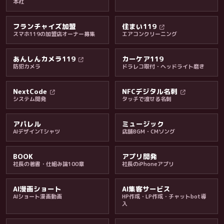
本社
フランチャイズ加盟
住まい119
スマホ119の加盟店オーナー募集
エアコンクリーニング
あんしんカメラ119
カーケア119
防犯カメラ
ドラレコ取付・ヘッドライト磨き
料金・保証・ご案内
NextCode
NFCデジタル名刺
システム開発
タッチで渡せる名刺
アパレル
ミュージック
AIデザインTシャツ
店舗BGM・CMソング
BOOK
アプリ開発
社長の著書・仕組み論100章
社長のiPhoneアプリ
AI漫画ショート
AI集客サービス
AIショート漫画動画
HP作成・LP作成・チャットbot導
入