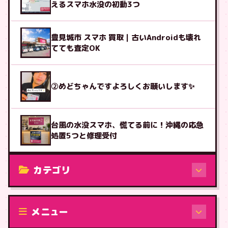
えるスマホ水没の初動3つ
豊見城市 スマホ 買取｜古いAndroidも壊れ
てても査定OK
②めどちゃんですよろしくお願いします✨
台風の水没スマホ、慌てる前に！沖縄の応急
処置5つと修理受付
カテゴリ
修理（機種から）
メニュー