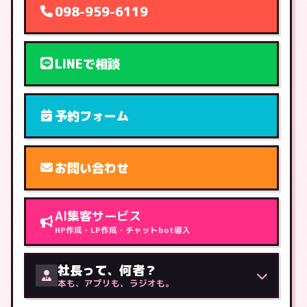
098-959-6119
LINEで相談
予約フォーム
お問い合わせ
AI集客サービス
HP作成・LP作成・チャットbot導入
社長って、何者？
本も、アプリも、ラジオも。