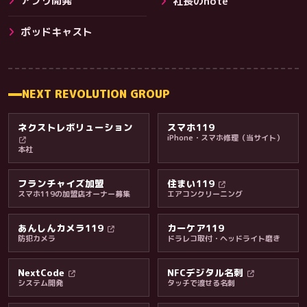
アプリ開発
社長のnote
その他サービス
ポッドキャスト
NEXT REVOLUTION GROUP
ネクストレボリューション
スマホ119
iPhone・スマホ修理（当サイト）
本社
フランチャイズ加盟
住まい119
スマホ119の加盟店オーナー募集
エアコンクリーニング
あんしんカメラ119
カーケア119
防犯カメラ
ドラレコ取付・ヘッドライト磨き
料金・保証・ご案内
NextCode
NFCデジタル名刺
システム開発
タッチで渡せる名刺