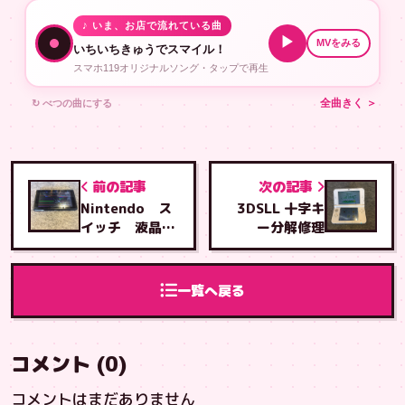
♪ いま、お店で流れている曲
▶
MVをみる
いちいちきゅうでスマイル！
スマホ119オリジナルソング・タップで再生
↻ べつの曲にする
全曲きく ＞
前の記事
次の記事
Nintendo ス
3DSLL 十字キ
イッチ 液晶交
ー分解修理
換修理
一覧へ戻る
コメント (0)
コメントはまだありません