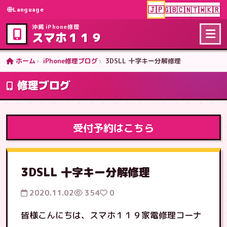
🇯🇵
🇬🇧
🇨🇳
🇹🇼
🇰🇷
Language
沖縄 iPhone修理
スマホ１１９
ホーム
iPhone修理ブログ
3DSLL 十字キー分解修理
修理ブログ
受付予約はこちら
3DSLL 十字キー分解修理
2020.11.02
354
0
皆様こんにちは、スマホ１１９家電修理コーナ