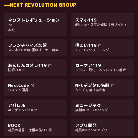
NEXT REVOLUTION GROUP
ネクストレボリューション
スマホ119
iPhone・スマホ修理（当サイト）
本社
フランチャイズ加盟
住まい119
スマホ119の加盟店オーナー募集
エアコンクリーニング
あんしんカメラ119
カーケア119
防犯カメラ
ドラレコ取付・ヘッドライト磨き
料金・保証・ご案内
NextCode
NFCデジタル名刺
システム開発
タッチで渡せる名刺
アパレル
ミュージック
AIデザインTシャツ
店舗BGM・CMソング
BOOK
アプリ開発
社長の著書・仕組み論100章
社長のiPhoneアプリ