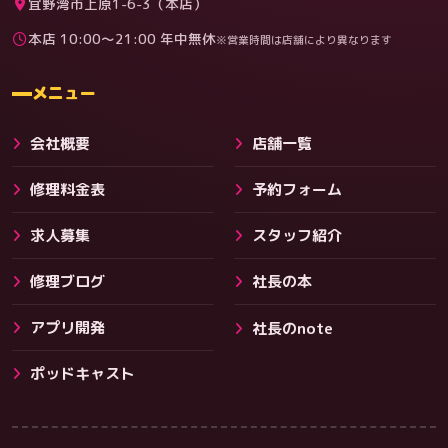
宜野湾市上原1-6-3（本店）
本店 10:00〜21:00 年中無休
※営業時間は店舗により異なります
料金
メニュー
会社概要
店舗一覧
修理料金表
予約フォーム
求人募集
スタッフ紹介
修理ブログ
社長の本
アプリ開発
社長のnote
その他サービス
ポッドキャスト