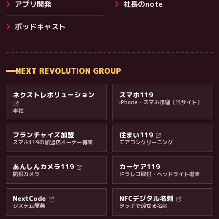
アプリ開発
社長のnote
その他サービス
ポッドキャスト
NEXT REVOLUTION GROUP
ネクストレボリューション
スマホ119
iPhone・スマホ修理（当サイト）
本社
フランチャイズ加盟
住まい119
スマホ119の加盟店オーナー募集
エアコンクリーニング
あんしんカメラ119
カーケア119
防犯カメラ
ドラレコ取付・ヘッドライト磨き
料金・保証・ご案内
NextCode
NFCデジタル名刺
システム開発
タッチで渡せる名刺