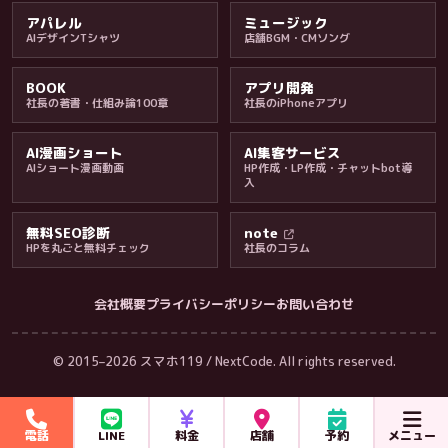
アパレル
ミュージック
AIデザインTシャツ
店舗BGM・CMソング
BOOK
アプリ開発
社長の著書・仕組み論100章
社長のiPhoneアプリ
AI漫画ショート
AI集客サービス
AIショート漫画動画
HP作成・LP作成・チャットbot導
入
無料SEO診断
note
HPを丸ごと無料チェック
社長のコラム
会社概要
プライバシーポリシー
お問い合わせ
会社・ブログ
© 2015–2026 スマホ119 / NextCode. All rights reserved.
電話
LINE
料金
店舗
予約
メニュー