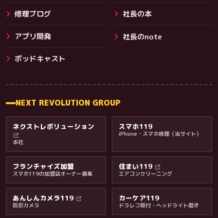
修理ブログ
社長の本
アプリ開発
社長のnote
その他サービス
ポッドキャスト
NEXT REVOLUTION GROUP
ネクストレボリューション
スマホ119
iPhone・スマホ修理（当サイト）
本社
フランチャイズ加盟
住まい119
スマホ119の加盟店オーナー募集
エアコンクリーニング
あんしんカメラ119
カーケア119
防犯カメラ
ドラレコ取付・ヘッドライト磨き
料金・保証・ご案内