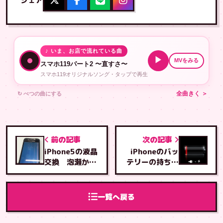
シェア
♪ いま、お店で流れている曲
▶
MVをみる
スマホ119パート2 〜直すさ〜
スマホ119オリジナルソング・タップで再生
↻ べつの曲にする
全曲きく ＞
前の記事
次の記事
iPhone5の液晶
iPhoneのバッ
交換 泡瀬から
テリーの持ちが
来てくれました
悪くなったら。
一覧へ戻る