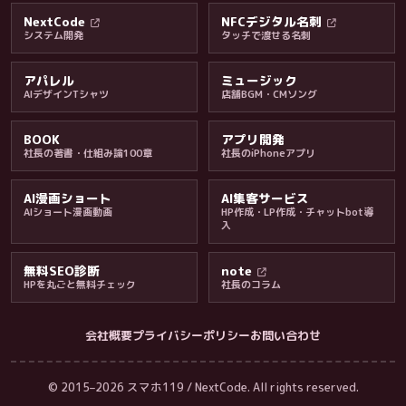
NextCode
NFCデジタル名刺
システム開発
タッチで渡せる名刺
アパレル
ミュージック
AIデザインTシャツ
店舗BGM・CMソング
BOOK
アプリ開発
社長の著書・仕組み論100章
社長のiPhoneアプリ
AI漫画ショート
AI集客サービス
AIショート漫画動画
HP作成・LP作成・チャットbot導
入
無料SEO診断
note
HPを丸ごと無料チェック
社長のコラム
会社概要
プライバシーポリシー
お問い合わせ
会社・ブログ
© 2015–2026 スマホ119 / NextCode. All rights reserved.