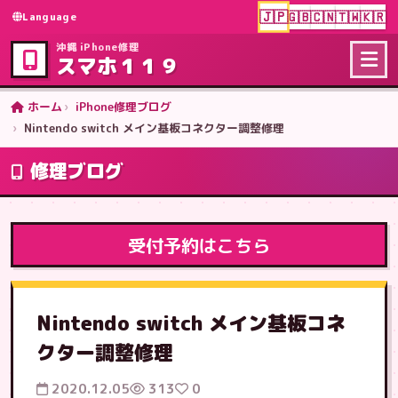
🇯🇵
🇬🇧
🇨🇳
🇹🇼
🇰🇷
Language
沖縄 iPhone修理
スマホ１１９
ホーム
iPhone修理ブログ
Nintendo switch メイン基板コネクター調整修理
修理ブログ
受付予約はこちら
Nintendo switch メイン基板コネ
クター調整修理
2020.12.05
313
0