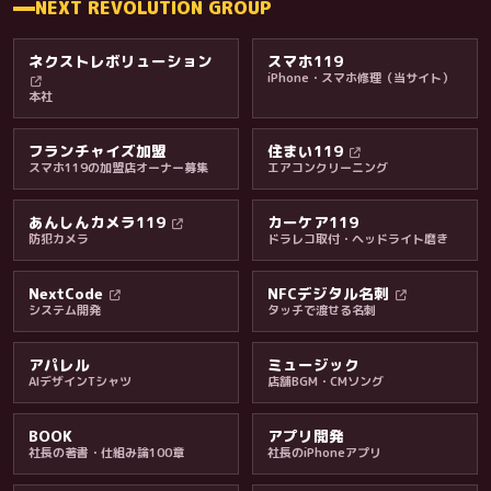
NEXT REVOLUTION GROUP
ネクストレボリューション
スマホ119
iPhone・スマホ修理（当サイト）
本社
フランチャイズ加盟
住まい119
スマホ119の加盟店オーナー募集
エアコンクリーニング
あんしんカメラ119
カーケア119
防犯カメラ
ドラレコ取付・ヘッドライト磨き
料金・保証・ご案内
NextCode
NFCデジタル名刺
システム開発
タッチで渡せる名刺
アパレル
ミュージック
AIデザインTシャツ
店舗BGM・CMソング
BOOK
アプリ開発
社長の著書・仕組み論100章
社長のiPhoneアプリ