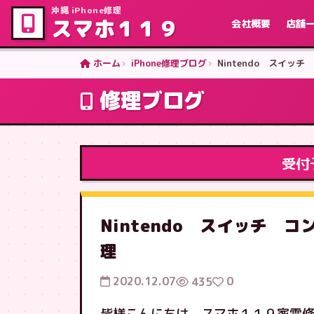
沖縄 iPhone修理
スマホ１１９
会社概要
店舗
ホーム
iPhone修理ブログ
Nintendo スイ
修理ブログ
受付
Nintendo スイッチ 
理
2020.12.07
0
435
皆様こんにちは、スマホ１１９家電