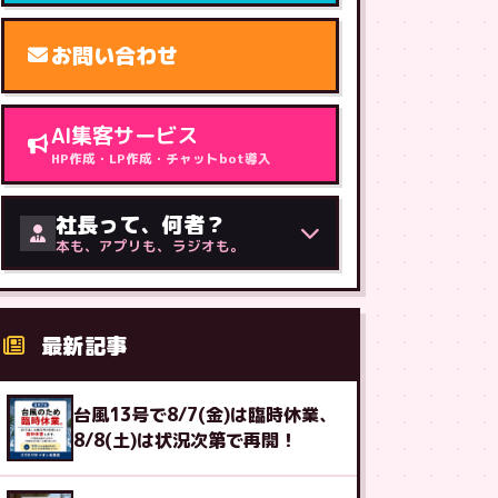
お問い合わせ
AI集客サービス
HP作成・LP作成・チャットbot導入
社長って、何者？
本も、アプリも、ラジオも。
最新記事
台風13号で8/7(金)は臨時休業、
8/8(土)は状況次第で再開！