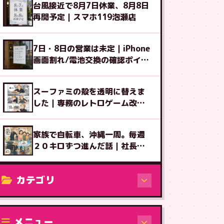
台風接近で8月7日休業、8月8日
再開予定｜スマホ119泡瀬店
7日・8日の営業は未定｜iPhone
画面割れ/電池交換の確認ポイン
ト
スーファミの殻を透明に替えま
した｜専務のレトロゲーム改造
図鑑⑧
家族で自転車、沖縄一周。毎週
２０キロずつ進んだ話｜社長ブ
ログ
カテゴリ
修理（機種から）
メニュー