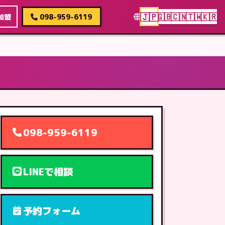
🇯🇵
🇬🇧
🇨🇳
🇹🇼
🇰🇷
加盟
098-959-6119
098-959-6119
LINEで相談
予約フォーム