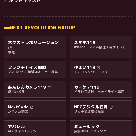
ポッドキャスト
NEXT REVOLUTION GROUP
ネクストレボリューション
スマホ119
iPhone・スマホ修理（当サイト）
本社
フランチャイズ加盟
住まい119
スマホ119の加盟店オーナー募集
エアコンクリーニング
あんしんカメラ119
カーケア119
防犯カメラ
ドラレコ取付・ヘッドライト磨き
料金・保証・ご案内
NextCode
NFCデジタル名刺
システム開発
タッチで渡せる名刺
アパレル
ミュージック
AIデザインTシャツ
店舗BGM・CMソング