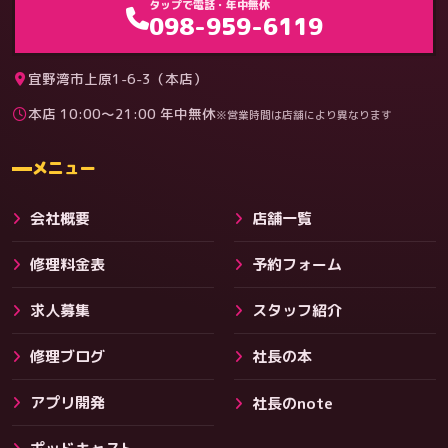
タップで電話・年中無休
098-959-6119
宜野湾市上原1-6-3（本店）
本店 10:00〜21:00 年中無休
※営業時間は店舗により異なります
料金
メニュー
会社概要
店舗一覧
修理料金表
予約フォーム
求人募集
スタッフ紹介
修理ブログ
社長の本
アプリ開発
社長のnote
その他サービス