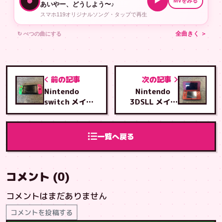
▶
MVをみる
あいやー、どうしよう〜♪
スマホ119オリジナルソング・タップで再生
↻ べつの曲にする
全曲きく ＞
前の記事
次の記事
Nintendo
Nintendo
switch メイン
3DSLL メイン
基板調整修理
基板分解修理
一覧へ戻る
コメント (0)
コメントはまだありません
コメントを投稿する