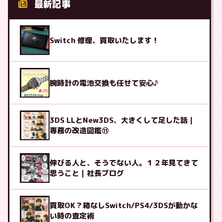
最新記事
Switch 修理、買取いたします！
腕時計の電池交換も任せて安心♪
3DS LLとNew3DS、大きくして足した話｜
専務の改造図鑑⑪
伸びる人と、そうでない人。１２年見てきて
思うこと｜社長ブログ
買取OK？箱なしSwitch/PS4/3DSが動かな
い時の査定術