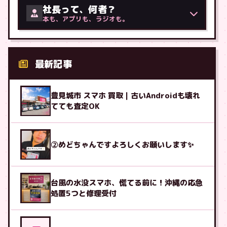
社長って、何者？
本も、アプリも、ラジオも。
最新記事
豊見城市 スマホ 買取｜古いAndroidも壊れ
てても査定OK
②めどちゃんですよろしくお願いします✨
台風の水没スマホ、慌てる前に！沖縄の応急
処置5つと修理受付