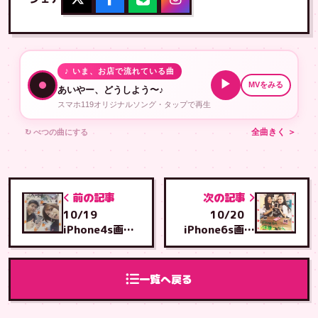
♪ いま、お店で流れている曲
▶
MVをみる
あいやー、どうしよう〜♪
スマホ119オリジナルソング・タップで再生
↻ べつの曲にする
全曲きく ＞
前の記事
次の記事
10/19
10/20
iPhone4s画面
iPhone6s画面
修理・宜野湾ベ
修理・泡瀬店よ
ースより
り
一覧へ戻る