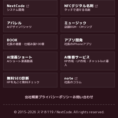
NextCode
NFCデジタル名刺
システム開発
タッチで渡せる名刺
アパレル
ミュージック
AIデザインTシャツ
店舗BGM・CMソング
BOOK
アプリ開発
社長の著書・仕組み論100章
社長のiPhoneアプリ
AI漫画ショート
AI集客サービス
AIショート漫画動画
HP作成・LP作成・チャットbot導
入
無料SEO診断
note
HPを丸ごと無料チェック
社長のコラム
会社概要
プライバシーポリシー
お問い合わせ
会社・ブログ
© 2015–2026 スマホ119 / NextCode. All rights reserved.