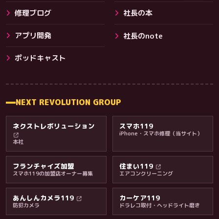
修理ブログ
社長の本
アプリ開発
社長のnote
その他サービス
ポッドキャスト
NEXT REVOLUTION GROUP
ネクストレボリューション
スマホ119
iPhone・スマホ修理（当サイト）
本社
フランチャイズ加盟
住まい119
スマホ119の加盟店オーナー募集
エアコンクリーニング
あんしんカメラ119
カーケア119
防犯カメラ
ドラレコ取付・ヘッドライト磨き
料金・保証・ご案内