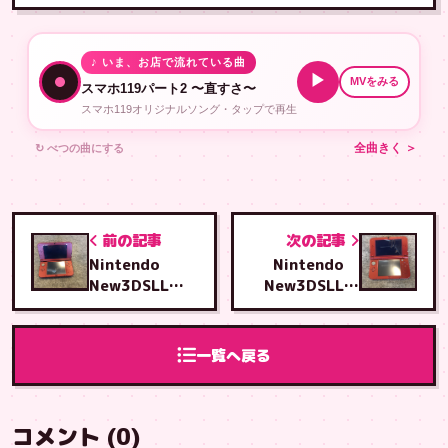
♪ いま、お店で流れている曲
▶
MVをみる
スマホ119パート2 〜直すさ〜
スマホ119オリジナルソング・タップで再生
↻ べつの曲にする
全曲きく ＞
前の記事
次の記事
Nintendo
Nintendo
New3DSLL
New3DSLL
タッチパネル交
ホームボタン交
換修理
換修理
一覧へ戻る
コメント (0)