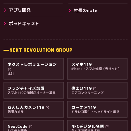
アプリ開発
社長のnote
その他サービス
ポッドキャスト
NEXT REVOLUTION GROUP
ネクストレボリューション
スマホ119
iPhone・スマホ修理（当サイト）
本社
フランチャイズ加盟
住まい119
スマホ119の加盟店オーナー募集
エアコンクリーニング
あんしんカメラ119
カーケア119
防犯カメラ
ドラレコ取付・ヘッドライト磨き
料金・保証・ご案内
NextCode
NFCデジタル名刺
システム開発
タッチで渡せる名刺