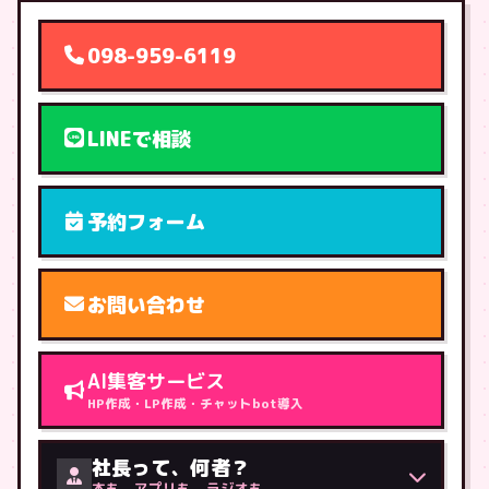
098-959-6119
LINEで相談
予約フォーム
お問い合わせ
AI集客サービス
HP作成・LP作成・チャットbot導入
社長って、何者？
本も、アプリも、ラジオも。