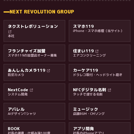
NEXT REVOLUTION GROUP
ネクストレボリューション
スマホ119
iPhone・スマホ修理（当サイト）
本社
フランチャイズ加盟
住まい119
スマホ119の加盟店オーナー募集
エアコンクリーニング
あんしんカメラ119
カーケア119
防犯カメラ
ドラレコ取付・ヘッドライト磨き
料金・保証・ご案内
NextCode
NFCデジタル名刺
システム開発
タッチで渡せる名刺
アパレル
ミュージック
AIデザインTシャツ
店舗BGM・CMソング
BOOK
アプリ開発
社長の著書・仕組み論100章
社長のiPhoneアプリ