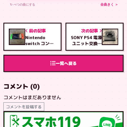
↻ べつの曲にする
全曲きく ＞
前の記事
次の記事
Nintendo
SONY PS4 電源
switch コント
ユニット交換修
ローラーホルダ
理
ー交換修理
一覧へ戻る
コメント (0)
コメントはまだありません
コメントを投稿する