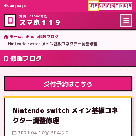
🇯🇵
🇬🇧
🇨🇳
🇹🇼
🇰🇷
Language
沖縄 iPhone修理
スマホ１１９
ホーム
iPhone修理ブログ
Nintendo switch メイン基板コネクター調整修理
修理ブログ
受付予約はこちら
Nintendo switch メイン基板コネ
クター調整修理
2021.04.17
304
0