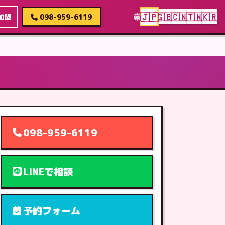
🇯🇵
🇬🇧
🇨🇳
🇹🇼
🇰🇷
加盟
098-959-6119
098-959-6119
LINEで相談
予約フォーム