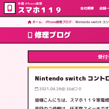
沖縄 iPhone修理
スマホ１１９
会社概要
店舗
ホーム
iPhone修理ブログ
Nintendo swit
修理ブログ
受付
Nintendo switch 
2021.04.26
0
304
皆様こんにちは、スマホ１１９家電
今回のご依頼は、任天堂スイッチで