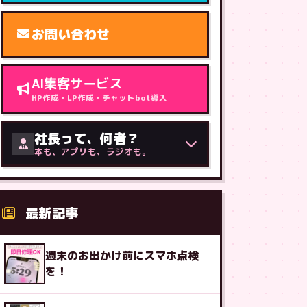
お問い合わせ
AI集客サービス
HP作成・LP作成・チャットbot導入
社長って、何者？
本も、アプリも、ラジオも。
最新記事
週末のお出かけ前にスマホ点検
を！