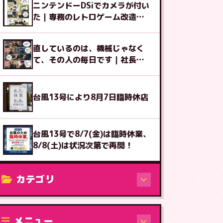
ニンテンドーDSiでカメラが付い
た｜専務のレトロゲーム改造図
鑑⑨
直しているのは、機械じゃなく
て、その人の毎日です｜社長ブ
ログ
台風13号により8月7日臨時休店
台風13号で8/7(金)は臨時休業、
8/8(土)は状況次第で再開！
カテゴリ
修理（機種から）
メニュー