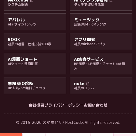
システム開発
タッチで渡せる名刺
アパレル
ミュージック
AIデザインTシャツ
店舗BGM・CMソング
BOOK
アプリ開発
社長の著書・仕組み論100章
社長のiPhoneアプリ
AI漫画ショート
AI集客サービス
AIショート漫画動画
HP作成・LP作成・チャットbot導
入
無料SEO診断
note
HPを丸ごと無料チェック
社長のコラム
会社概要
プライバシーポリシー
お問い合わせ
会社・ブログ
© 2015–2026 スマホ119 / NextCode. All rights reserved.