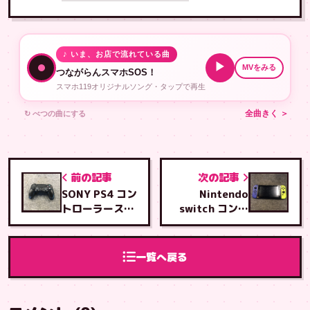
♪ いま、お店で流れている曲
▶
MVをみる
つながらんスマホSOS！
スマホ119オリジナルソング・タップで再生
↻ べつの曲にする
全曲きく ＞
前の記事
次の記事
SONY PS4 コン
Nintendo
トローラーステ
switch コント
ィック分解修理
ローラーRボタ
ン修理
一覧へ戻る