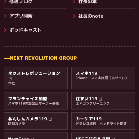
修理ブログ
社長の本
アプリ開発
社長のnote
その他サービス
ポッドキャスト
NEXT REVOLUTION GROUP
ネクストレボリューション
スマホ119
iPhone・スマホ修理（当サイト）
本社
フランチャイズ加盟
住まい119
スマホ119の加盟店オーナー募集
エアコンクリーニング
あんしんカメラ119
カーケア119
防犯カメラ
ドラレコ取付・ヘッドライト磨き
料金・保証・ご案内
NextCode
NFCデジタル名刺