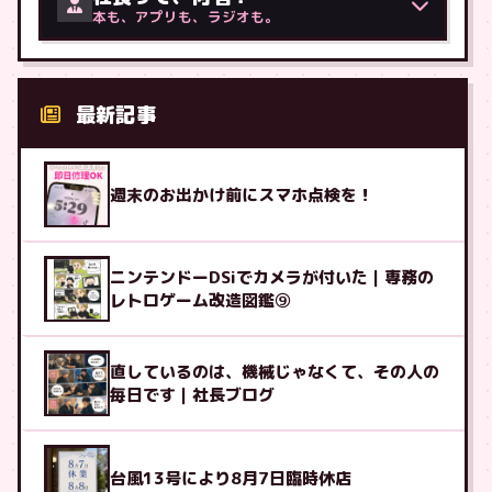
本も、アプリも、ラジオも。
最新記事
週末のお出かけ前にスマホ点検を！
ニンテンドーDSiでカメラが付いた｜専務の
レトロゲーム改造図鑑⑨
直しているのは、機械じゃなくて、その人の
毎日です｜社長ブログ
台風13号により8月7日臨時休店