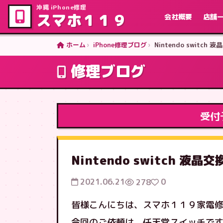
沖縄 iPhone修理
スマホ１１９
会社概要
店舗
ホーム
iPhone修理ブログ
Nintendo switch 
修理ブログ
受付
Nintendo switch 液晶
2021.06.21
0
278
皆様こんにちは、スマホ１１９家電
今回のご依頼は、任天堂スイッチで