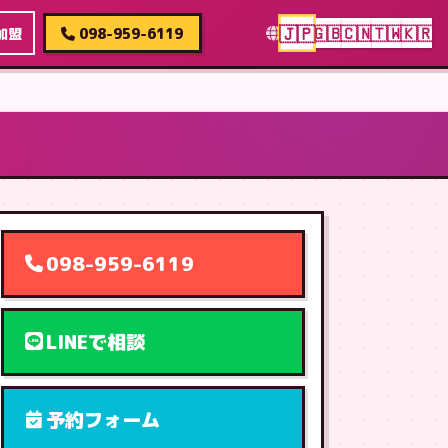
🇯🇵
🇬🇧
🇨🇳
🇹🇼
🇰🇷
加盟
098-959-6119
098-959-6119
LINEで相談
予約フォーム