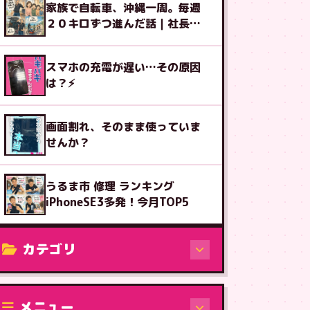
家族で自転車、沖縄一周。毎週
２０キロずつ進んだ話｜社長ブ
ログ
スマホの充電が遅い…その原因
は？⚡
画面割れ、そのまま使っていま
せんか？
うるま市 修理 ランキング
iPhoneSE3多発！今月TOP5
カテゴリ
修理（機種から）
メニュー