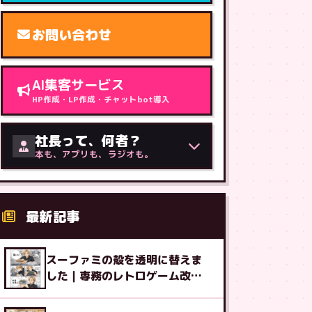
お問い合わせ
AI集客サービス
HP作成・LP作成・チャットbot導入
社長って、何者？
本も、アプリも、ラジオも。
最新記事
スーファミの殻を透明に替えま
した｜専務のレトロゲーム改造
図鑑⑧