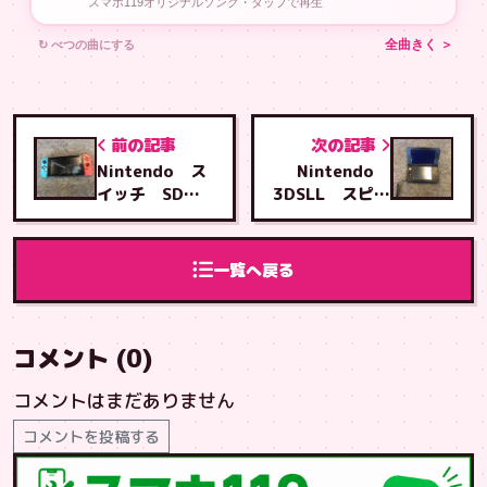
スマホ119オリジナルソング・タップで再生
↻ べつの曲にする
全曲きく ＞
前の記事
次の記事
Nintendo ス
Nintendo
イッチ SDカ
3DSLL スピー
ードスロットル
カーフレキケー
基板交換
ブル交換修理
一覧へ戻る
コメント (0)
コメントはまだありません
コメントを投稿する