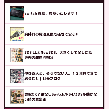
Switch 修理、買取いたします！
腕時計の電池交換も任せて安心♪
3DS LLとNew3DS、大きくして足した話｜
専務の改造図鑑⑪
伸びる人と、そうでない人。１２年見てきて
思うこと｜社長ブログ
買取OK？箱なしSwitch/PS4/3DSが動かな
い時の査定術