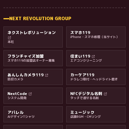
NEXT REVOLUTION GROUP
ネクストレボリューション
スマホ119
iPhone・スマホ修理（当サイト）
本社
フランチャイズ加盟
住まい119
スマホ119の加盟店オーナー募集
エアコンクリーニング
あんしんカメラ119
カーケア119
防犯カメラ
ドラレコ取付・ヘッドライト磨き
料金・保証・ご案内
NextCode
NFCデジタル名刺
システム開発
タッチで渡せる名刺
アパレル
ミュージック
AIデザインTシャツ
店舗BGM・CMソング