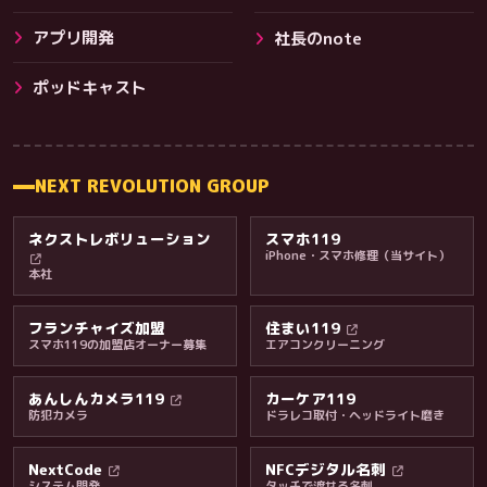
アプリ開発
社長のnote
その他サービス
ポッドキャスト
NEXT REVOLUTION GROUP
ネクストレボリューション
スマホ119
iPhone・スマホ修理（当サイト）
本社
フランチャイズ加盟
住まい119
スマホ119の加盟店オーナー募集
エアコンクリーニング
あんしんカメラ119
カーケア119
防犯カメラ
ドラレコ取付・ヘッドライト磨き
料金・保証・ご案内
NextCode
NFCデジタル名刺
システム開発
タッチで渡せる名刺