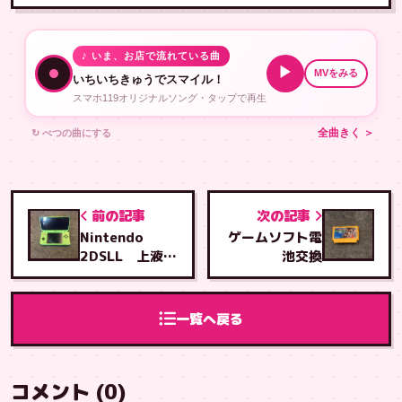
♪ いま、お店で流れている曲
▶
MVをみる
いちいちきゅうでスマイル！
スマホ119オリジナルソング・タップで再生
↻ べつの曲にする
全曲きく ＞
前の記事
次の記事
Nintendo
ゲームソフト電
2DSLL 上液晶
池交換
交換修理
一覧へ戻る
コメント (0)