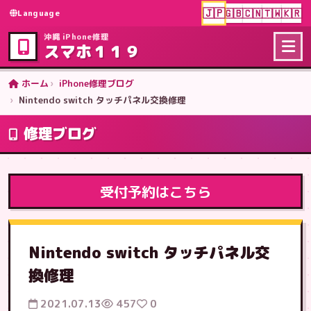
🇯🇵
🇬🇧
🇨🇳
🇹🇼
🇰🇷
Language
沖縄 iPhone修理
スマホ１１９
ホーム
iPhone修理ブログ
Nintendo switch タッチパネル交換修理
修理ブログ
受付予約はこちら
Nintendo switch タッチパネル交
換修理
2021.07.13
457
0