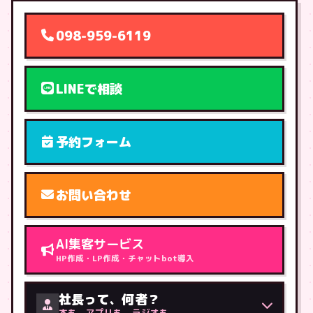
098-959-6119
LINEで相談
予約フォーム
お問い合わせ
AI集客サービス
HP作成・LP作成・チャットbot導入
社長って、何者？
本も、アプリも、ラジオも。