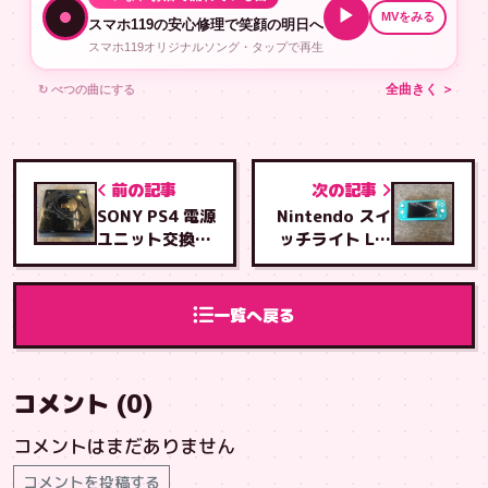
▶
MVをみる
スマホ119の安心修理で笑顔の明日へ
スマホ119オリジナルソング・タップで再生
↻ べつの曲にする
全曲きく ＞
前の記事
次の記事
SONY PS4 電源
Nintendo スイ
ユニット交換修
ッチライト Lア
理
ナログスティッ
ク交換修正修理
一覧へ戻る
コメント (0)
コメントはまだありません
コメントを投稿する