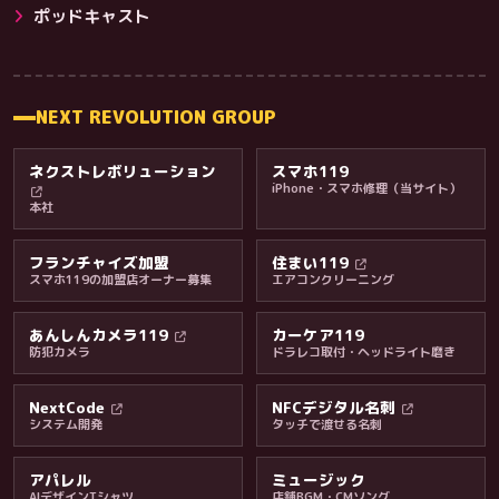
その他サービス
ポッドキャスト
NEXT REVOLUTION GROUP
ネクストレボリューション
スマホ119
iPhone・スマホ修理（当サイト）
本社
フランチャイズ加盟
住まい119
スマホ119の加盟店オーナー募集
エアコンクリーニング
あんしんカメラ119
カーケア119
防犯カメラ
ドラレコ取付・ヘッドライト磨き
料金・保証・ご案内
NextCode
NFCデジタル名刺
システム開発
タッチで渡せる名刺
アパレル
ミュージック
AIデザインTシャツ
店舗BGM・CMソング