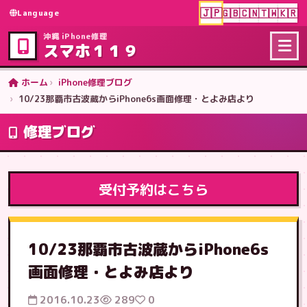
🇯🇵
🇬🇧
🇨🇳
🇹🇼
🇰🇷
Language
沖縄 iPhone修理
スマホ１１９
ホーム
iPhone修理ブログ
10/23那覇市古波蔵からiPhone6s画面修理・とよみ店より
修理ブログ
受付予約はこちら
10/23那覇市古波蔵からiPhone6s
画面修理・とよみ店より
2016.10.23
289
0