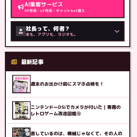
AI集客サービス
HP作成・LP作成・チャットbot導入
社長って、何者？
本も、アプリも、ラジオも。
最新記事
週末のお出かけ前にスマホ点検を！
ニンテンドーDSiでカメラが付いた｜専務の
レトロゲーム改造図鑑⑨
直しているのは、機械じゃなくて、その人の