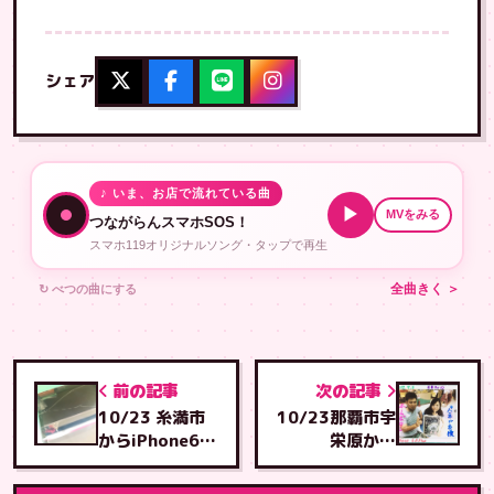
シェア
♪ いま、お店で流れている曲
▶
MVをみる
つながらんスマホSOS！
スマホ119オリジナルソング・タップで再生
↻ べつの曲にする
全曲きく ＞
前の記事
次の記事
10/23 糸満市
10/23那覇市宇
からiPhone6s
栄原から
画面修理・とよ
iPhone5s画面
み店より
修理・とよみ店