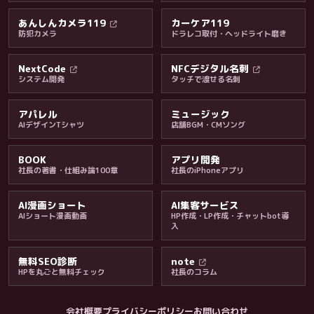
あんしんカメラ119
カーケア119
防犯カメラ
ドラレコ取付・ヘッドライト磨き
料金・保証・ご案内
NextCode
NFCデジタル名刺
システム開発
タッチで渡せる名刺
アパレル
ミュージック
AIデザインTシャツ
店舗BGM・CMソング
BOOK
アプリ開発
社長の著書・仕組み論100章
社長のiPhoneアプリ
AI漫画ショート
AI集客サービス
AIショート漫画動画
HP作成・LP作成・チャットbot導
入
無料SEO診断
note
HPを丸ごと無料チェック
社長のコラム
会社概要
プライバシーポリシー
お問い合わせ