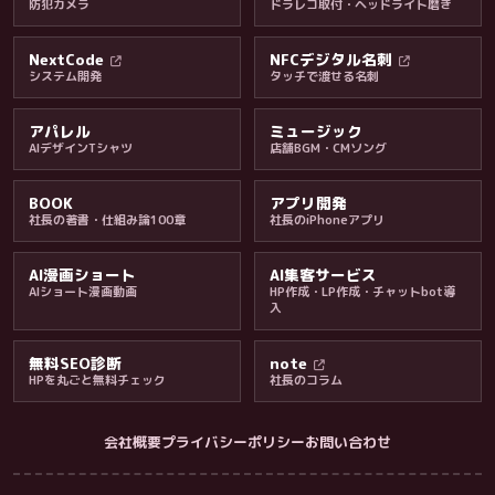
防犯カメラ
ドラレコ取付・ヘッドライト磨き
料金・保証・ご案内
NextCode
NFCデジタル名刺
システム開発
タッチで渡せる名刺
アパレル
ミュージック
AIデザインTシャツ
店舗BGM・CMソング
BOOK
アプリ開発
社長の著書・仕組み論100章
社長のiPhoneアプリ
AI漫画ショート
AI集客サービス
AIショート漫画動画
HP作成・LP作成・チャットbot導
入
無料SEO診断
note
HPを丸ごと無料チェック
社長のコラム
会社概要
プライバシーポリシー
お問い合わせ
会社・ブログ