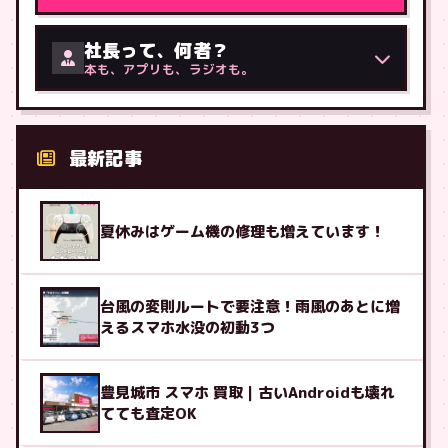
社長って、何者？
本も、アプリも、ラジオも。
最新記事
夏休みはゲーム機の修理も増えています！
台風の変則ルートで要注意！雨風のあとに増
えるスマホ水没の初動3つ
豊見城市 スマホ 買取｜古いAndroidも壊れ
てても査定OK