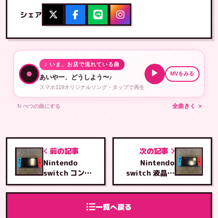
シェア
♪ いま、お店で流れている曲
▶
MVをみる
あいやー、どうしよう〜♪
スマホ119オリジナルソング・タップで再生
↻ べつの曲にする
全曲きく ＞
前の記事
次の記事
Nintendo
Nintendo
switch コント
switch 液晶交
ローラーLレー
換修理
ル交換修理
一覧へ戻る