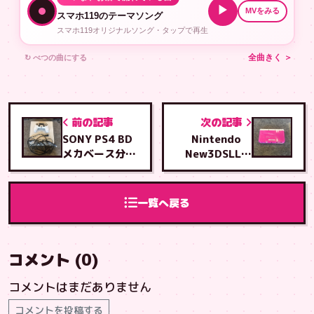
▶
MVをみる
スマホ119のテーマソング
スマホ119オリジナルソング・タップで再生
↻ べつの曲にする
全曲きく ＞
前の記事
次の記事
SONY PS4 BD
Nintendo
メカベース分解
New3DSLL
ローラー調整修
上液晶交換修理
理
一覧へ戻る
コメント (0)
コメントはまだありません
コメントを投稿する