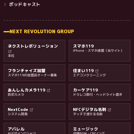
その他サービス
ポッドキャスト
NEXT REVOLUTION GROUP
ネクストレボリューション
スマホ119
iPhone・スマホ修理（当サイト）
本社
フランチャイズ加盟
住まい119
スマホ119の加盟店オーナー募集
エアコンクリーニング
あんしんカメラ119
カーケア119
防犯カメラ
ドラレコ取付・ヘッドライト磨き
料金・保証・ご案内
NextCode
NFCデジタル名刺
システム開発
タッチで渡せる名刺
アパレル
ミュージック
AIデザインTシャツ
店舗BGM・CMソング