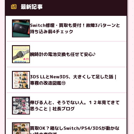
最新記事
Switch修理・買取も受付！故障3パターンと
持ち込み前4チェック
腕時計の電池交換も任せて安心♪
3DS LLとNew3DS、大きくして足した話｜
専務の改造図鑑⑪
伸びる人と、そうでない人。１２年見てきて
思うこと｜社長ブログ
買取OK？箱なしSwitch/PS4/3DSが動かな