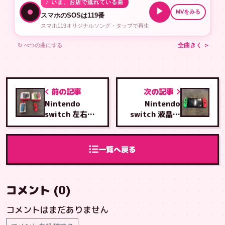
♪ いま、お店で流れている曲
▶
MVをみる
スマホのSOSは119番
スマホ119オリジナルソング・タップで再生
↻ べつの曲にする
全曲きく ＞
前の記事
次の記事
Nintendo
Nintendo
switch 左右ア
switch 液晶交
ナログスティッ
換修理
ク交換修理
一覧へ戻る
コメント (0)
コメントはまだありません