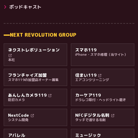
その他サービス
ポッドキャスト
NEXT REVOLUTION GROUP
ネクストレボリューション
スマホ119
iPhone・スマホ修理（当サイト）
本社
フランチャイズ加盟
住まい119
スマホ119の加盟店オーナー募集
エアコンクリーニング
あんしんカメラ119
カーケア119
防犯カメラ
ドラレコ取付・ヘッドライト磨き
料金・保証・ご案内
NextCode
NFCデジタル名刺
システム開発
タッチで渡せる名刺
アパレル
ミュージック