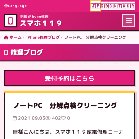
🇯🇵
🇬🇧
🇨🇳
🇹🇼
🇰🇷
Language
沖縄 iPhone修理
スマホ１１９
ホーム
iPhone修理ブログ
ノートPC 分解点検クリーニング
修理ブログ
受付予約はこちら
ノートPC 分解点検クリーニング
2021.09.05
402
0
皆様こんにちは、スマホ１１９家電修理コーナ