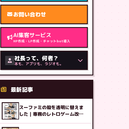
お問い合わせ
AI集客サービス
HP作成・LP作成・チャットbot導入
社長って、何者？
本も、アプリも、ラジオも。
最新記事
スーファミの殻を透明に替えま
した｜専務のレトロゲーム改造
図鑑⑧