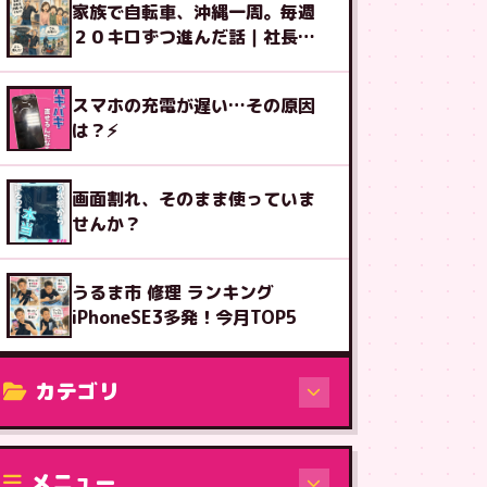
家族で自転車、沖縄一周。毎週
２０キロずつ進んだ話｜社長ブ
ログ
スマホの充電が遅い…その原因
は？⚡
画面割れ、そのまま使っていま
せんか？
うるま市 修理 ランキング
iPhoneSE3多発！今月TOP5
カテゴリ
修理（機種から）
メニュー