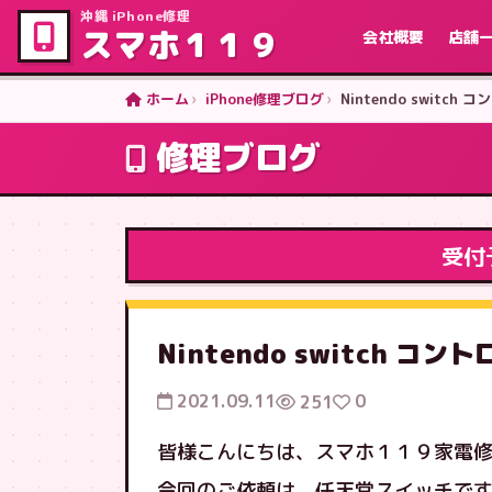
沖縄 iPhone修理
スマホ１１９
会社概要
店舗
ホーム
iPhone修理ブログ
Nintendo swit
修理ブログ
受付
Nintendo switch 
2021.09.11
0
251
皆様こんにちは、スマホ１１９家電
今回のご依頼は、任天堂スイッチで