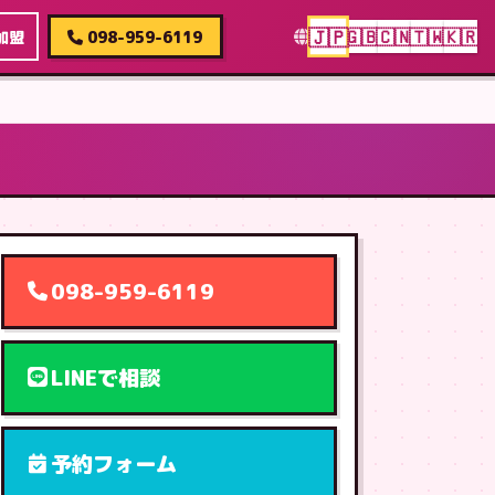
🇯🇵
🇬🇧
🇨🇳
🇹🇼
🇰🇷
加盟
098-959-6119
098-959-6119
LINEで相談
予約フォーム