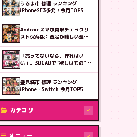
うるま市 修理 ランキング
iPhoneSE3多発！今月TOP5
Androidスマホ買取チェックリ
スト保存版：査定が難しい理由
も解説
「売ってないなら、作ればい
い」。3DCADで“欲しいもの”を
設計する楽しさ
豊見城市 修理 ランキング
iPhone・Switch 今月TOP5
カテゴリ
修理（機種から）
メニュー