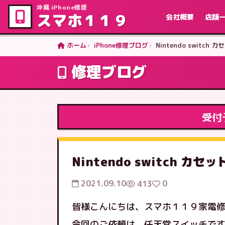
沖縄 iPhone修理
スマホ１１９
会社概要
店舗
ホーム
iPhone修理ブログ
Nintendo switc
修理ブログ
受付
Nintendo switch 
2021.09.10
0
413
皆様こんにちは、スマホ１１９家電
今回のご依頼は、任天堂スイッチで