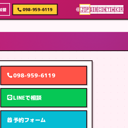
🇯🇵
🇬🇧
🇨🇳
🇹🇼
🇰🇷
加盟
098-959-6119
098-959-6119
LINEで相談
予約フォーム