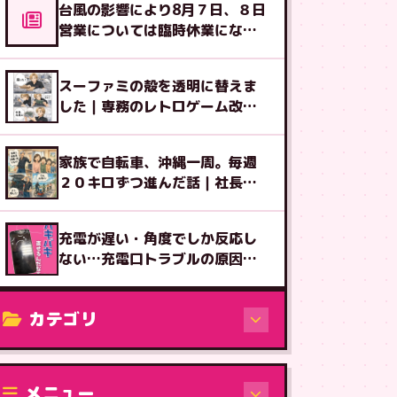
台風の影響により8月７日、８日
営業については臨時休業になる
可能性があります
スーファミの殻を透明に替えま
した｜専務のレトロゲーム改造
図鑑⑧
家族で自転車、沖縄一周。毎週
２０キロずつ進んだ話｜社長ブ
ログ
充電が遅い・角度でしか反応し
ない…充電口トラブルの原因と
対処
カテゴリ
修理（機種から）
メニュー