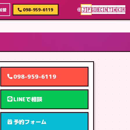
🇯🇵
🇬🇧
🇨🇳
🇹🇼
🇰🇷
加盟
098-959-6119
098-959-6119
LINEで相談
予約フォーム