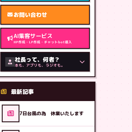
お問い合わせ
AI集客サービス
HP作成・LP作成・チャットbot導入
社長って、何者？
本も、アプリも、ラジオも。
最新記事
7日台風の為 休業いたします