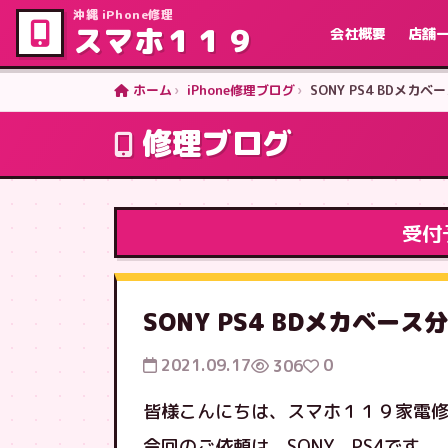
沖縄 iPhone修理
スマホ１１９
会社概要
店舗
ホーム
iPhone修理ブログ
SONY PS4 BDメ
修理ブログ
受付
SONY PS4 BDメカベー
2021.09.17
0
306
皆様こんにちは、スマホ１１９家電
今回のご依頼は、SONY PS4です。