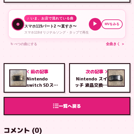
♪ いま、お店で流れている曲
▶
MVをみる
スマホ119パート2 〜直すさ〜
スマホ119オリジナルソング・タップで再生
↻ べつの曲にする
全曲きく ＞
前の記事
次の記事
Nintendo
Nintendo スイ
switch SDスロ
ッチ 液晶交換修
ットル基板交換
理
修理
一覧へ戻る
コメント (0)