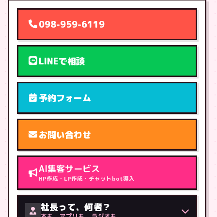
098-959-6119
LINEで相談
予約フォーム
お問い合わせ
AI集客サービス
HP作成・LP作成・チャットbot導入
社長って、何者？
本も、アプリも、ラジオも。