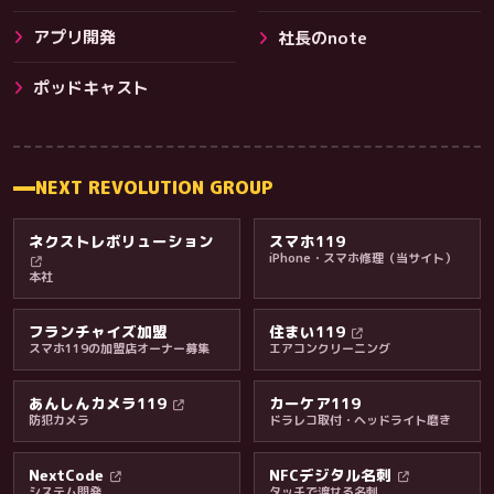
アプリ開発
社長のnote
その他サービス
ポッドキャスト
NEXT REVOLUTION GROUP
ネクストレボリューション
スマホ119
iPhone・スマホ修理（当サイト）
本社
フランチャイズ加盟
住まい119
スマホ119の加盟店オーナー募集
エアコンクリーニング
あんしんカメラ119
カーケア119
防犯カメラ
ドラレコ取付・ヘッドライト磨き
料金・保証・ご案内
NextCode
NFCデジタル名刺
システム開発
タッチで渡せる名刺