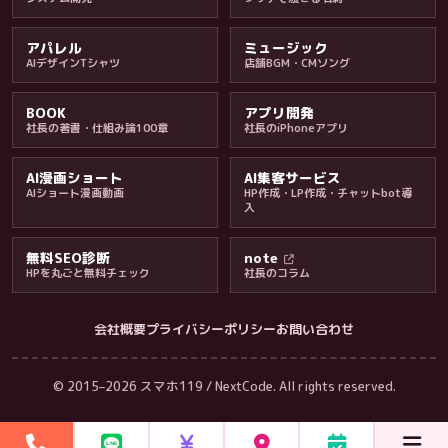
アパレル
ミュージック
AIデザインTシャツ
店舗BGM・CMソング
BOOK
アプリ開発
社長の著書・仕組み論100章
社長のiPhoneアプリ
AI漫画ショート
AI集客サービス
AIショート漫画動画
HP作成・LP作成・チャットbot導
入
無料SEO診断
note
HPを丸ごと無料チェック
社長のコラム
会社概要
プライバシーポリシー
お問い合わせ
会社・ブログ
© 2015–2026 スマホ119 / NextCode. All rights reserved.