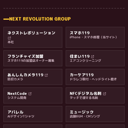
NEXT REVOLUTION GROUP
ネクストレボリューション
スマホ119
iPhone・スマホ修理（当サイト）
本社
フランチャイズ加盟
住まい119
スマホ119の加盟店オーナー募集
エアコンクリーニング
あんしんカメラ119
カーケア119
防犯カメラ
ドラレコ取付・ヘッドライト磨き
料金・保証・ご案内
NextCode
NFCデジタル名刺
システム開発
タッチで渡せる名刺
アパレル
ミュージック
AIデザインTシャツ
店舗BGM・CMソング