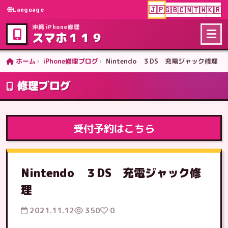
🇯🇵
🇬🇧
🇨🇳
🇹🇼
🇰🇷
Language
沖縄 iPhone修理
スマホ１１９
ホーム
iPhone修理ブログ
Nintendo ３DS 充電ジャック修理
修理ブログ
受付予約はこちら
Nintendo ３DS 充電ジャック修
理
2021.11.12
350
0