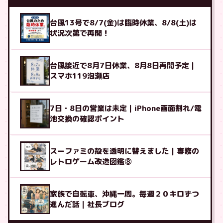
台風13号で8/7(金)は臨時休業、8/8(土)は
状況次第で再開！
台風接近で8月7日休業、8月8日再開予定｜
スマホ119泡瀬店
7日・8日の営業は未定｜iPhone画面割れ/電
池交換の確認ポイント
スーファミの殻を透明に替えました｜専務の
レトロゲーム改造図鑑⑧
家族で自転車、沖縄一周。毎週２０キロずつ
進んだ話｜社長ブログ