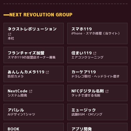
NEXT REVOLUTION GROUP
ネクストレボリューション
スマホ119
iPhone・スマホ修理（当サイト）
本社
フランチャイズ加盟
住まい119
スマホ119の加盟店オーナー募集
エアコンクリーニング
あんしんカメラ119
カーケア119
防犯カメラ
ドラレコ取付・ヘッドライト磨き
料金・保証・ご案内
NextCode
NFCデジタル名刺
システム開発
タッチで渡せる名刺
アパレル
ミュージック
AIデザインTシャツ
店舗BGM・CMソング
BOOK
アプリ開発