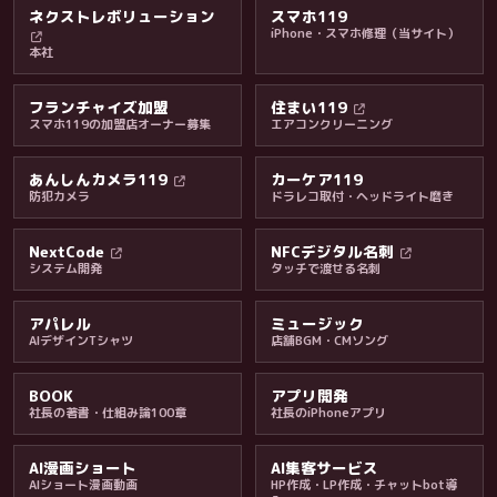
ネクストレボリューション
スマホ119
iPhone・スマホ修理（当サイト）
本社
フランチャイズ加盟
住まい119
スマホ119の加盟店オーナー募集
エアコンクリーニング
あんしんカメラ119
カーケア119
防犯カメラ
ドラレコ取付・ヘッドライト磨き
料金・保証・ご案内
NextCode
NFCデジタル名刺
システム開発
タッチで渡せる名刺
アパレル
ミュージック
AIデザインTシャツ
店舗BGM・CMソング
BOOK
アプリ開発
社長の著書・仕組み論100章
社長のiPhoneアプリ
AI漫画ショート
AI集客サービス
AIショート漫画動画
HP作成・LP作成・チャットbot導