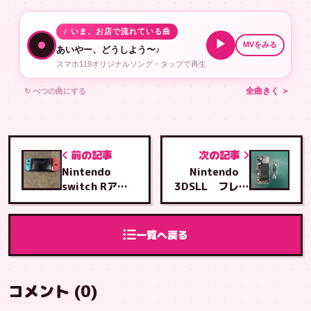
♪ いま、お店で流れている曲
▶
MVをみる
あいやー、どうしよう〜♪
スマホ119オリジナルソング・タップで再生
↻ べつの曲にする
全曲きく ＞
前の記事
次の記事
Nintendo
Nintendo
switch Rアナ
3DSLL フレキ
ログスティック
シブルスピーカ
交換修理
ーケーブル交換
修理
一覧へ戻る
コメント (0)