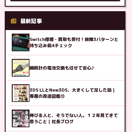
最新記事
Switch修理・買取も受付！故障3パターンと
持ち込み前4チェック
腕時計の電池交換も任せて安心♪
3DS LLとNew3DS、大きくして足した話｜
専務の改造図鑑⑪
伸びる人と、そうでない人。１２年見てきて
思うこと｜社長ブログ