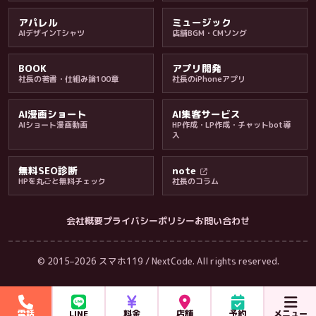
アパレル
ミュージック
AIデザインTシャツ
店舗BGM・CMソング
BOOK
アプリ開発
社長の著書・仕組み論100章
社長のiPhoneアプリ
AI漫画ショート
AI集客サービス
AIショート漫画動画
HP作成・LP作成・チャットbot導
入
無料SEO診断
note
HPを丸ごと無料チェック
社長のコラム
会社概要
プライバシーポリシー
お問い合わせ
会社・ブログ
© 2015–2026 スマホ119 / NextCode. All rights reserved.
電話
LINE
料金
店舗
予約
メニュー