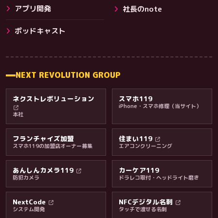
アプリ開発
社長のnote
その他サービス
ポッドキャスト
NEXT REVOLUTION GROUP
ネクストレボリューション
スマホ119
iPhone・スマホ修理（当サイト）
本社
フランチャイズ加盟
住まい119
スマホ119の加盟店オーナー募集
エアコンクリーニング
あんしんカメラ119
カーケア119
防犯カメラ
ドラレコ取付・ヘッドライト磨き
料金・保証・ご案内
NextCode
NFCデジタル名刺
システム開発
タッチで渡せる名刺