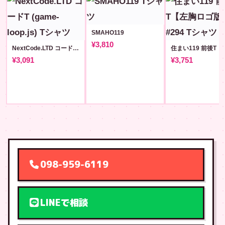
SMAHO119
¥3,810
NextCode.LTD コードT (game-loop.js)
¥3,091
¥3,751
098-959-6119
LINEで相談