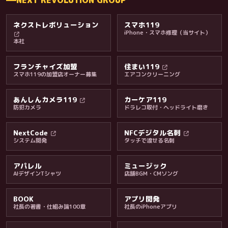
ネクストレボリューション
スマホ119
iPhone・スマホ修理（当サイト）
本社
フランチャイズ加盟
住まい119
スマホ119の加盟店オーナー募集
エアコンクリーニング
あんしんカメラ119
カーケア119
防犯カメラ
ドラレコ取付・ヘッドライト磨き
料金・保証・ご案内
NextCode
NFCデジタル名刺
システム開発
タッチで渡せる名刺
アパレル
ミュージック
AIデザインTシャツ
店舗BGM・CMソング
BOOK
アプリ開発
社長の著書・仕組み論100章
社長のiPhoneアプリ