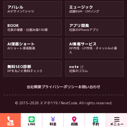
アパレル
ミュージック
AIデザインTシャツ
店舗BGM・CMソング
BOOK
アプリ開発
社長の著書・仕組み論100章
社長のiPhoneアプリ
AI漫画ショート
AI集客サービス
AIショート漫画動画
HP作成・LP作成・チャットbot導
入
無料SEO診断
note
HPを丸ごと無料チェック
社長のコラム
会社概要
プライバシーポリシー
お問い合わせ
会社・ブログ
© 2015–2026 スマホ119 / NextCode. All rights reserved.
電話
LINE
料金
店舗
予約
メニュー