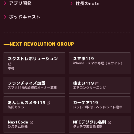
アプリ開発
社長のnote
その他サービス
ポッドキャスト
NEXT REVOLUTION GROUP
ネクストレボリューション
スマホ119
iPhone・スマホ修理（当サイト）
本社
フランチャイズ加盟
住まい119
スマホ119の加盟店オーナー募集
エアコンクリーニング
あんしんカメラ119
カーケア119
防犯カメラ
ドラレコ取付・ヘッドライト磨き
料金・保証・ご案内
NextCode
NFCデジタル名刺
システム開発
タッチで渡せる名刺