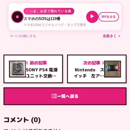
♪ いま、お店で流れている曲
▶
MVをみる
スマホのSOSは119番
スマホ119オリジナルソング・タップで再生
↻ べつの曲にする
全曲きく ＞
前の記事
次の記事
SONY PS4 電源
Nintendo ス
ユニット交換修
イッチ 左アナ
理
ログスティック
交換修理
一覧へ戻る
コメント (0)