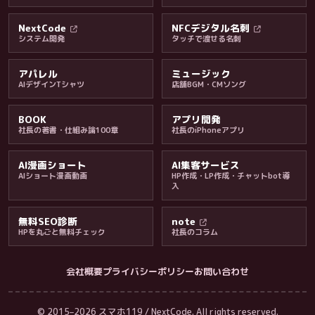
料金・保証・ご案内
NextCode
NFCデジタル名刺
システム開発
タッチで渡せる名刺
アパレル
ミュージック
AIデザインTシャツ
店舗BGM・CMソング
BOOK
アプリ開発
社長の著書・仕組み論100章
社長のiPhoneアプリ
AI漫画ショート
AI集客サービス
AIショート漫画動画
HP作成・LP作成・チャットbot導
入
無料SEO診断
note
HPを丸ごと無料チェック
社長のコラム
会社概要
プライバシーポリシー
お問い合わせ
会社・ブログ
© 2015–2026 スマホ119 / NextCode. All rights reserved.