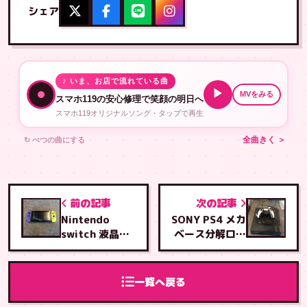
シェア
♪ いま、お店で流れている曲
▶
MVをみる
スマホ119の安心修理で笑顔の明日へ
スマホ119オリジナルソング・タップで再生
↻ べつの曲にする
全曲きく ＞
前の記事
次の記事
Nintendo
SONY PS4 メカ
switch 液晶交
ベース分解ロー
換修理
ラー調整クリー
ニング修理
一覧へ戻る