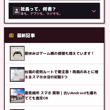
社長って、何者？
本も、アプリも、ラジオも。
最新記事
夏休みはゲーム機の修理も増えています！
台風の変則ルートで要注意！雨風のあとに増
えるスマホ水没の初動3つ
豊見城市 スマホ 買取｜古いAndroidも壊れ
てても査定OK