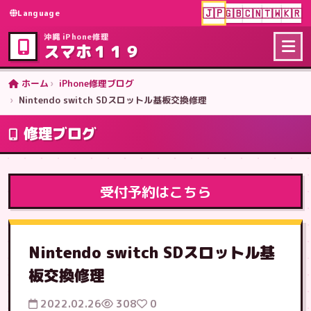
🇯🇵
🇬🇧
🇨🇳
🇹🇼
🇰🇷
Language
沖縄 iPhone修理
スマホ１１９
ホーム
iPhone修理ブログ
Nintendo switch SDスロットル基板交換修理
修理ブログ
受付予約はこちら
Nintendo switch SDスロットル基
板交換修理
2022.02.26
308
0