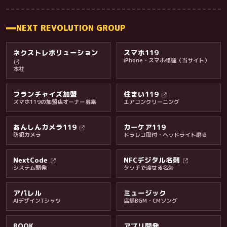
NEXT REVOLUTION GROUP
ネクストレボリューション
スマホ119
iPhone・スマホ修理（当サイト）
本社
フランチャイズ加盟
住まい119
スマホ119の加盟店オーナー募集
エアコンクリーニング
あんしんカメラ119
カーケア119
防犯カメラ
ドラレコ取付・ヘッドライト磨き
料金・保証・ご案内
NextCode
NFCデジタル名刺
システム開発
タッチで渡せる名刺
アパレル
ミュージック
AIデザインTシャツ
店舗BGM・CMソング
BOOK
アプリ開発