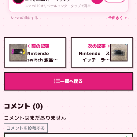
スマホ119オリジナルソング・タップで再生
↻ べつの曲にする
全曲きく ＞
前の記事
次の記事
Nintendo
Nintendo ス
switch 液晶交
イッチ ライ
換修理
ト 右アナログ
スティック交換
修理
一覧へ戻る
コメント (0)
コメントはまだありません
コメントを投稿する