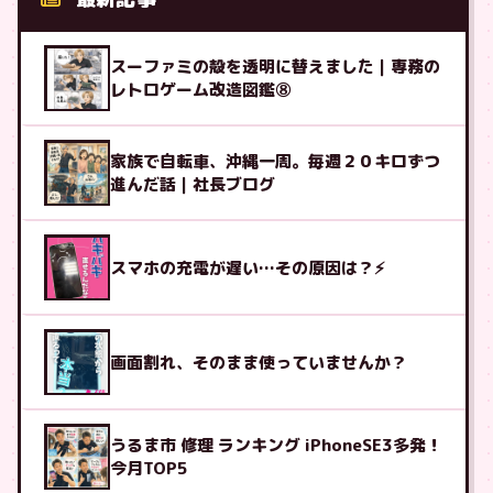
スーファミの殻を透明に替えました｜専務の
レトロゲーム改造図鑑⑧
家族で自転車、沖縄一周。毎週２０キロずつ
進んだ話｜社長ブログ
スマホの充電が遅い…その原因は？⚡
画面割れ、そのまま使っていませんか？
うるま市 修理 ランキング iPhoneSE3多発！
今月TOP5