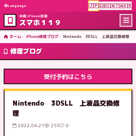
🇯🇵
🇬🇧
🇨🇳
🇹🇼
🇰🇷
Language
沖縄 iPhone修理
スマホ１１９
ホーム
iPhone修理ブログ
Nintendo 3DSLL 上液晶交換修理
修理ブログ
受付予約はこちら
Nintendo 3DSLL 上液晶交換修
理
2022.04.21
255
0