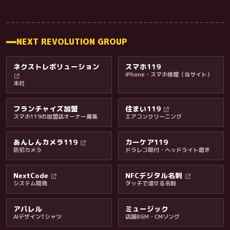
NEXT REVOLUTION GROUP
ネクストレボリューション
スマホ119
iPhone・スマホ修理（当サイト）
本社
フランチャイズ加盟
住まい119
スマホ119の加盟店オーナー募集
エアコンクリーニング
あんしんカメラ119
カーケア119
防犯カメラ
ドラレコ取付・ヘッドライト磨き
料金・保証・ご案内
NextCode
NFCデジタル名刺
システム開発
タッチで渡せる名刺
アパレル
ミュージック
AIデザインTシャツ
店舗BGM・CMソング