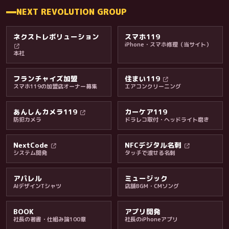
NEXT REVOLUTION GROUP
ネクストレボリューション
スマホ119
iPhone・スマホ修理（当サイト）
本社
フランチャイズ加盟
住まい119
スマホ119の加盟店オーナー募集
エアコンクリーニング
あんしんカメラ119
カーケア119
防犯カメラ
ドラレコ取付・ヘッドライト磨き
料金・保証・ご案内
NextCode
NFCデジタル名刺
システム開発
タッチで渡せる名刺
アパレル
ミュージック
AIデザインTシャツ
店舗BGM・CMソング
BOOK
アプリ開発
社長の著書・仕組み論100章
社長のiPhoneアプリ