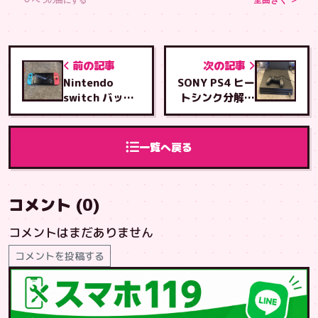
↻ べつの曲にする
全曲きく ＞
前の記事
次の記事
Nintendo
SONY PS4 ヒー
switch バッテ
トシンク分解シ
リー交換修理
リコングリス塗
りつけ修理
一覧へ戻る
コメント (0)
コメントはまだありません
コメントを投稿する