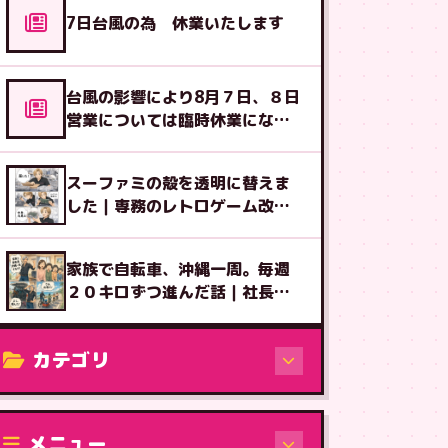
7日台風の為 休業いたします
台風の影響により8月７日、８日
営業については臨時休業になる
可能性があります
スーファミの殻を透明に替えま
した｜専務のレトロゲーム改造
図鑑⑧
家族で自転車、沖縄一周。毎週
２０キロずつ進んだ話｜社長ブ
ログ
カテゴリ
修理（機種から）
メニュー