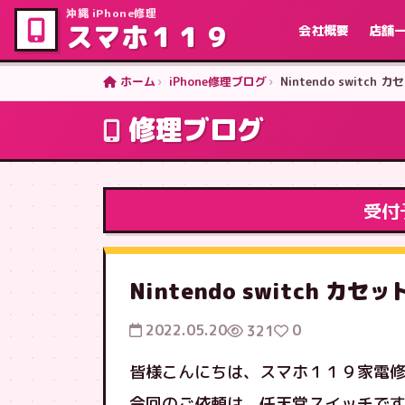
沖縄 iPhone修理
スマホ１１９
会社概要
店舗
ホーム
iPhone修理ブログ
Nintendo switc
修理ブログ
受付
Nintendo switch 
2022.05.20
0
321
皆様こんにちは、スマホ１１９家電
今回のご依頼は、任天堂スイッチで