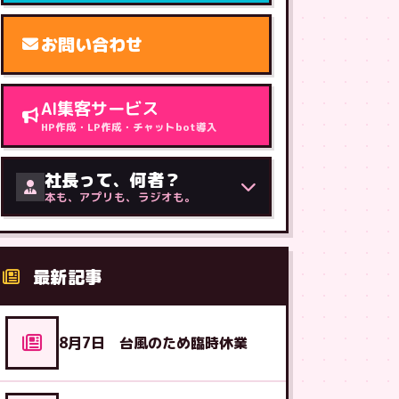
お問い合わせ
AI集客サービス
HP作成・LP作成・チャットbot導入
社長って、何者？
本も、アプリも、ラジオも。
最新記事
8月7日 台風のため臨時休業