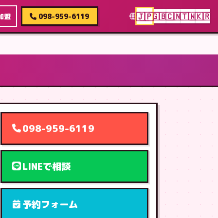
🇯🇵
🇬🇧
🇨🇳
🇹🇼
🇰🇷
加盟
098-959-6119
098-959-6119
LINEで相談
予約フォーム