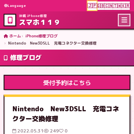
🇯🇵
🇬🇧
🇨🇳
🇹🇼
🇰🇷
Language
沖縄 iPhone修理
スマホ１１９
ホーム
iPhone修理ブログ
Nintendo New3DSLL 充電コネクター交換修理
修理ブログ
受付予約はこちら
Nintendo New3DSLL 充電コネ
クター交換修理
2022.05.31
249
0