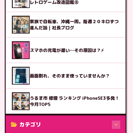
レトロゲーム改造図鑑⑧
家族で自転車、沖縄一周。毎週２０キロずつ
進んだ話｜社長ブログ
スマホの充電が遅い…その原因は？⚡
画面割れ、そのまま使っていませんか？
うるま市 修理 ランキング iPhoneSE3多発！
今月TOP5
カテゴリ