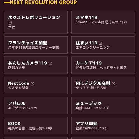
NEXT REVOLUTION GROUP
ネクストレボリューション
スマホ119
iPhone・スマホ修理（当サイト）
本社
フランチャイズ加盟
住まい119
スマホ119の加盟店オーナー募集
エアコンクリーニング
あんしんカメラ119
カーケア119
防犯カメラ
ドラレコ取付・ヘッドライト磨き
料金・保証・ご案内
NextCode
NFCデジタル名刺
システム開発
タッチで渡せる名刺
アパレル
ミュージック
AIデザインTシャツ
店舗BGM・CMソング
BOOK
アプリ開発
社長の著書・仕組み論100章
社長のiPhoneアプリ