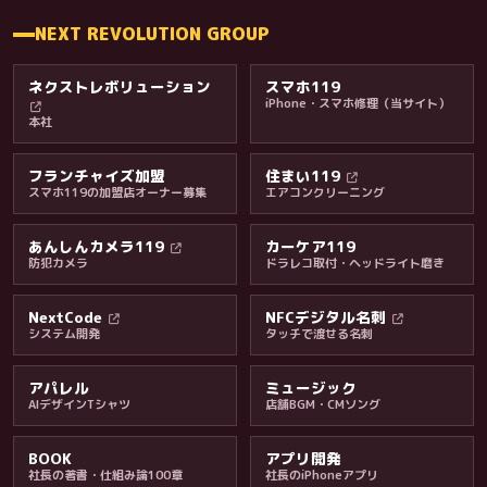
NEXT REVOLUTION GROUP
ネクストレボリューション
スマホ119
iPhone・スマホ修理（当サイト）
本社
フランチャイズ加盟
住まい119
スマホ119の加盟店オーナー募集
エアコンクリーニング
あんしんカメラ119
カーケア119
防犯カメラ
ドラレコ取付・ヘッドライト磨き
料金・保証・ご案内
NextCode
NFCデジタル名刺
システム開発
タッチで渡せる名刺
アパレル
ミュージック
AIデザインTシャツ
店舗BGM・CMソング
BOOK
アプリ開発
社長の著書・仕組み論100章
社長のiPhoneアプリ