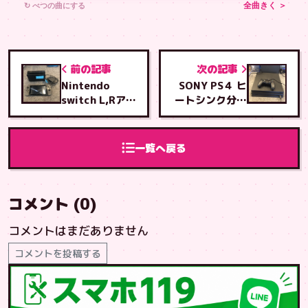
↻ べつの曲にする
全曲きく ＞
前の記事
次の記事
Nintendo
SONY PS４ ヒ
switch L,Rアナ
ートシンク分解
ログスティック
シリコングリス
交換修理
塗りつけ修理
一覧へ戻る
コメント (0)
コメントはまだありません
コメントを投稿する