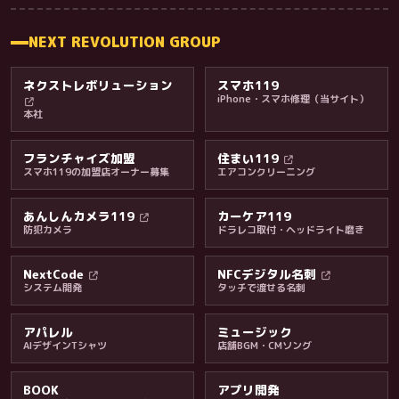
NEXT REVOLUTION GROUP
ネクストレボリューション
スマホ119
iPhone・スマホ修理（当サイト）
本社
フランチャイズ加盟
住まい119
スマホ119の加盟店オーナー募集
エアコンクリーニング
あんしんカメラ119
カーケア119
防犯カメラ
ドラレコ取付・ヘッドライト磨き
料金・保証・ご案内
NextCode
NFCデジタル名刺
システム開発
タッチで渡せる名刺
アパレル
ミュージック
AIデザインTシャツ
店舗BGM・CMソング
BOOK
アプリ開発