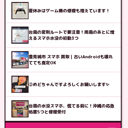
夏休みはゲーム機の修理も増えています！
台風の変則ルートで要注意！雨風のあとに増
えるスマホ水没の初動3つ
豊見城市 スマホ 買取｜古いAndroidも壊れ
てても査定OK
②めどちゃんですよろしくお願いします✨
台風の水没スマホ、慌てる前に！沖縄の応急
処置5つと修理受付