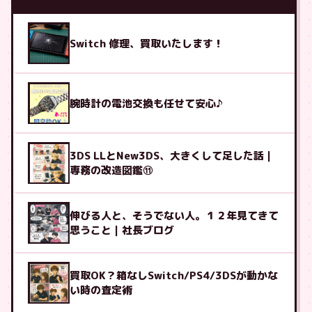
Switch 修理、買取いたします！
腕時計の電池交換も任せて安心♪
3DS LLとNew3DS、大きくして足した話｜
専務の改造図鑑⑪
伸びる人と、そうでない人。１２年見てきて
思うこと｜社長ブログ
買取OK？箱なしSwitch/PS4/3DSが動かな
い時の査定術