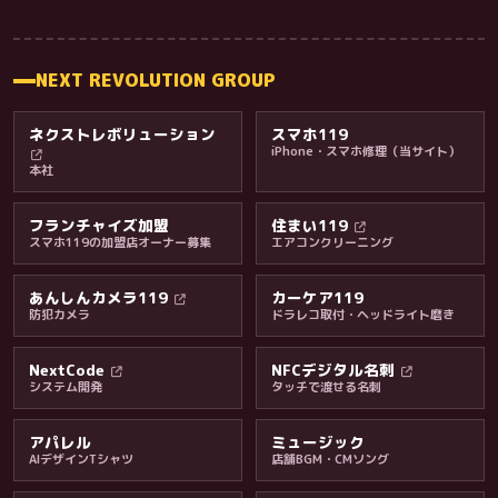
NEXT REVOLUTION GROUP
ネクストレボリューション
スマホ119
iPhone・スマホ修理（当サイト）
本社
フランチャイズ加盟
住まい119
スマホ119の加盟店オーナー募集
エアコンクリーニング
あんしんカメラ119
カーケア119
防犯カメラ
ドラレコ取付・ヘッドライト磨き
料金・保証・ご案内
NextCode
NFCデジタル名刺
システム開発
タッチで渡せる名刺
アパレル
ミュージック
AIデザインTシャツ
店舗BGM・CMソング